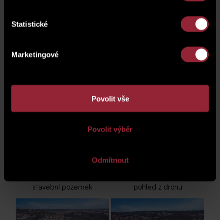
architektonická studie
architektonická studie
Statistické
Marketingové
Povolit vše
architektonická studie
stavební pozemek
Povolit výběr
Odmítnout
stavební pozemek
pohled z dronu