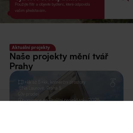
Použijte filtr a objevte bydlení, které odpovídá
vašim představám.
Aktuální projekty
Naše projekty mění tvář
Prahy
1+kk až 5+kk, komerční prostory
Na Laurové, Praha 5
v prodeji
nominace na Realitní projekt roku 2025