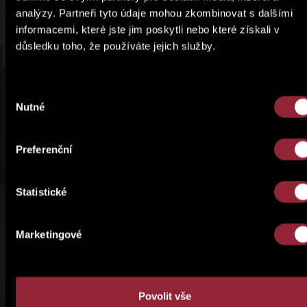
Rezidence Escape,
Rezidence Laurová,
analýzy. Partneři tyto údaje mohou zkombinovat s dalšími
informacemi, které jste jim poskytli nebo které získali v
Praha 6 →
Praha 5 →
důsledku toho, že používáte jejich služby.
Výběr
Nutné
souhlasu
Preferenční
Statistické
Marketingové
Povolit vše