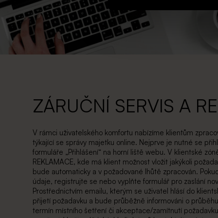
ZÁRUČNÍ SERVIS A R
V rámci uživatelského komfortu nabízíme klientům zprac
týkající se správy majetku online. Nejprve je nutné se přih
formuláře „Přihlášení“ na horní liště webu. V klientské zó
REKLAMACE, kde má klient možnost vložit jakýkoli požada
bude automaticky a v požadované lhůtě zpracován. Pokud
údaje, registrujte se nebo vyplňte formulář pro zaslání no
Prostřednictvím emailu, kterým se uživatel hlásí do klients
přijetí požadavku a bude průběžně informováni o průběhu 
termín místního šetření či akceptace/zamítnutí požadavku