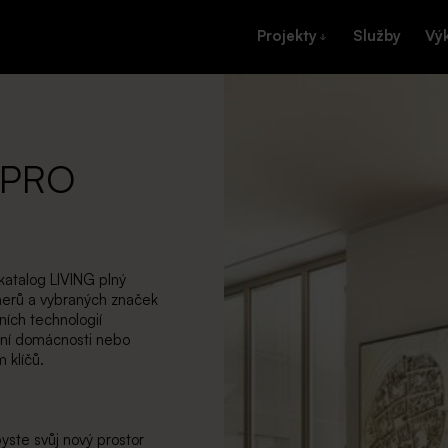
Projekty
Služby
Vý
 PRO
katalog LIVING plný
nerů a vybraných značek
ních technologií
ění domácnosti nebo
 klíčů.
yste svůj nový prostor