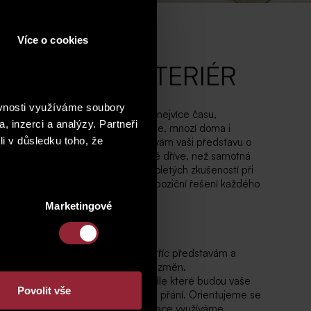
Více o cookies
É ZMĚNY A INTERIÉR
ěvnosti využíváme soubory
ísto každého člověka. Trávíme zde nejvíce času,
, inzerci a analýzy. Partneři
u a s přáteli, bavíme se, nudíme se, mnozí doma i
li v důsledku toho, že
 pro spolupráci s námi, pomůžeme vám vaši představu o
t do něčeho konkrétního, a to ještě dříve, než samotná
e našich bohatých znalostí a dlouholetých zkušeností při
ořádání, známe velmi důvěrně dispoziční řešení každého
Marketingové
ístupu a flexibilitě, vycházíme vstříc představám a
 při zpracování návrhu klientských změn.
osuneme do další fáze projektu, podle které budou vaše
Povolit vše
áš byt bude přizpůsoben dle vašich přání. Orientujeme se
ávrhů interiérů, pro následné realizace využíváme