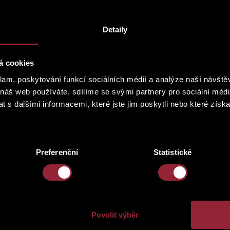
Detaily
KLIENTSK
á cookies
klam, poskytování funkcí sociálních médií a analýze naší návšt
Domov je nejdůležitější m
 náš web používáte, sdílíme se svými partnery pro sociální média
setkáváme se zde s rodino
 s dalšími informacemi, které jste jim poskytli nebo které získa
pracují. Rozhodnete-li se
vysněném bydlení přetvoři
realizace započne. Využijt
úpravách dispozičního usp
bytu a tím i jeho možnosti.
Preferenční
Statistické
Zakládáme si na osobním př
požadavkům našich klientů
Architektonickou studii p
Povolit výběr
představy realizovány a v
v nejnovějších trendech n