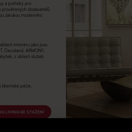
avy a potřeby pro
ch prověřených dodavatelů.
sou zárukou moderního
blasti interiéru jako jsou
VIT, Decoland, ARMONY,
ábytek, z oblasti služeb
 klientské péče.
G LIVING KE STAŽENÍ