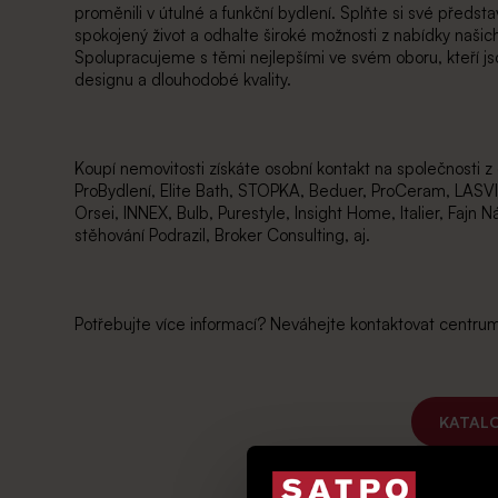
proměnili v útulné a funkční bydlení. Splňte si své předst
spokojený život a odhalte široké možnosti z nabídky naši
Spolupracujeme s těmi nejlepšími ve svém oboru, kteří j
designu a dlouhodobé kvality.
Koupí nemovitosti získáte osobní kontakt na společnosti z o
ProBydlení, Elite Bath, STOPKA, Beduer, ProCeram, LAS
Orsei, INNEX, Bulb, Purestyle, Insight Home, Italier, Fajn N
stěhování Podrazil, Broker Consulting, aj.
Potřebujte více informací? Neváhejte kontaktovat centrum
KATALO