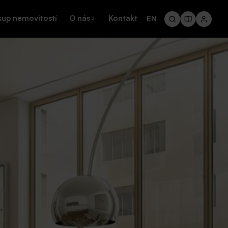
kup nemovitostí
O nás
Kontakt
EN