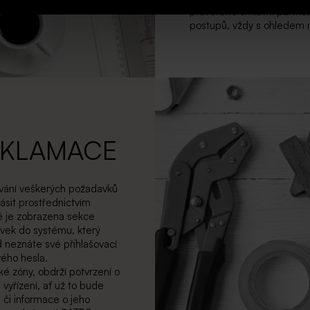
prověřené smluvní partner
postupů, vždy s ohledem n
EKLAMACE
ování veškerých požadavků
lásit prostřednictvím
ně je zobrazena sekce
vek do systému, který
 neznáte své přihlašovací
vého hesla.
ké zóny, obdrží potvrzení o
vyřízení, ať už to bude
 či informace o jeho