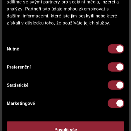
sdílíme se svými partnery pro sociální média, inzerci a
analýzy. Partneři tyto údaje mohou zkombinovat s
dalšími informacemi, které jste jim poskytli nebo které
přihlášení
získali v důsledku toho, že používáte jejich služby.
Vážíme si Vašeho zájmu. V rámci zvýšení komfortu jsme
spustili nový web a je nutné si nastavit nové heslo.
Výběr
Pokračujte prosím
ZDE
, zašleme Vám e-mail s
Nutné
souhlasu
instrukcemi pro změnu hesla.
E-mail
Preferenční
Statistické
Heslo
Marketingové
Povolit vše