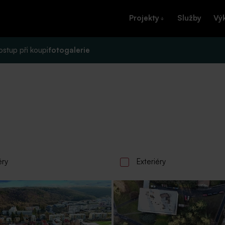
Projekty
Služby
Vý
ostup při koupi
fotogalerie
éry
Exteriéry