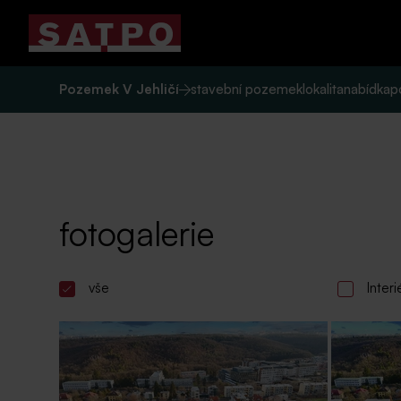
Pozemek V Jehličí
stavební pozemek
lokalita
nabídka
p
fotogalerie
vše
Interi