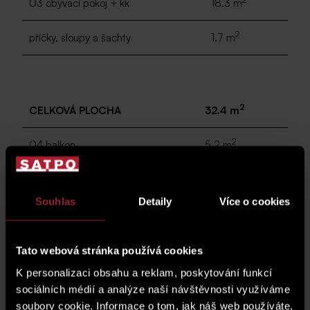
03 obývací pokoj + kk
18.3 m
2
příčky, sloupy a šachty
1.7 m
2
CELKOVÁ PLOCHA
32.4 m
2
04 balkon
5.2 m
Souhlas
Detaily
Více o cookies
parkovací stání
G.02.20
Tato webová stránka používá cookies
cena parkovacího stání*
K personalizaci obsahu a reklam, poskytování funkcí
* Cena jednotky nezahrnuje parkovací stání.
sociálních médií a analýze naší návštěvnosti využíváme
soubory cookie. Informace o tom, jak náš web používáte,