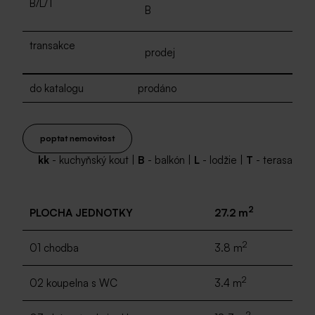
B/L/T
B
transakce
prodej
do katalogu
prodáno
poptat nemovitost
kk
- kuchyňský kout |
B
- balkón |
L
- lodžie |
T
- terasa
2
PLOCHA JEDNOTKY
27.2 m
2
01 chodba
3.8 m
2
02 koupelna s WC
3.4 m
2