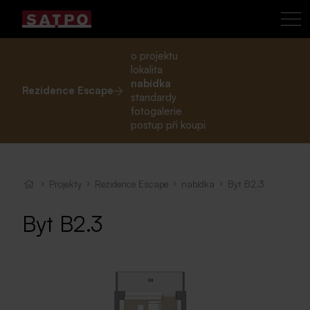
o projektu
lokalita
nabídka
Rezidence Escape
standardy
fotogalerie
postup při koupi
Projekty
Rezidence Escape
nabídka
Byt B2.3
Byt B2.3