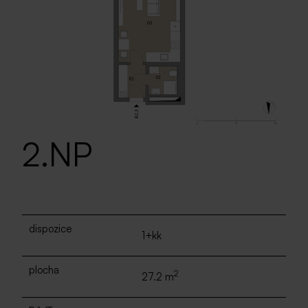
2.NP
dispozice
1+kk
plocha
2
27.2 m