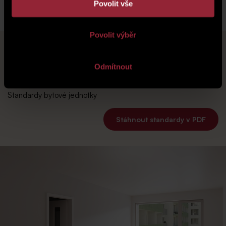
Povolit vše
Povolit výběr
Odmítnout
Standardy
Standardy bytové jednotky
Stáhnout standardy v PDF