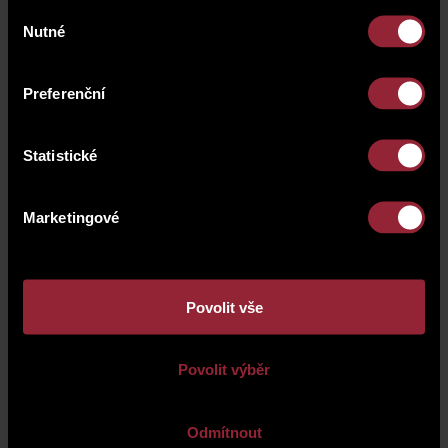
DETAIL PODLAŽÍ 2.PP A 1.PP
Výběr
Nutné
souhlasu
přehled parkovacích stání a sklepů
Preferenční
343.49 KB
v 1.PP
Statistické
přehled parkovacích stání a sklepů
328.67 KB
v 2.PP
Marketingové
Povolit vše
fotogalerie
Povolit výběr
Odmítnout