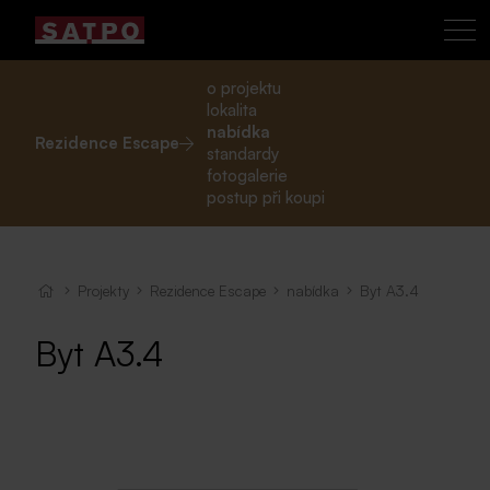
o projektu
lokalita
nabídka
Rezidence Escape
standardy
fotogalerie
postup při koupi
Projekty
Rezidence Escape
nabídka
Byt A3.4
Byt A3.4