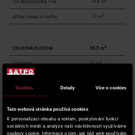
03 obývací pokoj + kk
19.8 m
2
příčky, sloupy a šachty
1.7 m
2
CELKOVÁ PLOCHA
35.3 m
2
04 balkon
5.1 m
Souhlas
Detaily
Více o cookies
parkovací stání
G.02.51
Tato webová stránka používá cookies
cena parkovacího stání*
K personalizaci obsahu a reklam, poskytování funkcí
* Cena jednotky nezahrnuje parkovací stání.
sociálních médií a analýze naší návštěvnosti využíváme
soubory cookie. Informace o tom, jak náš web používáte,