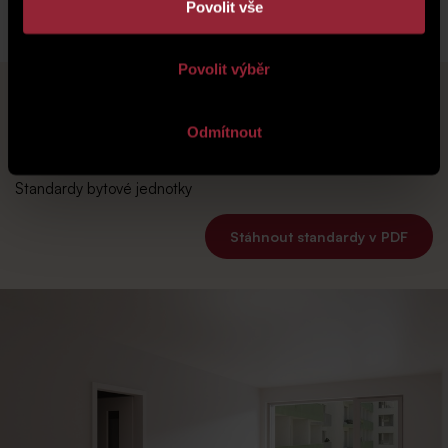
Povolit vše
Povolit výběr
Odmítnout
Standardy
Standardy bytové jednotky
Stáhnout standardy v PDF