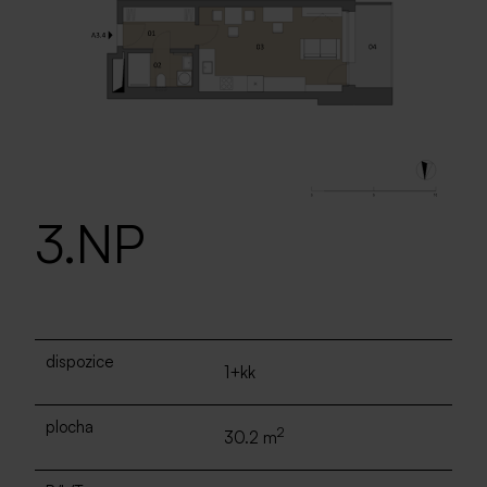
3.NP
dispozice
1+kk
plocha
2
30.2 m