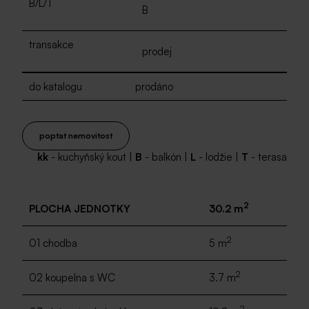
B/L/T
B
transakce
prodej
do katalogu
prodáno
poptat nemovitost
kk
- kuchyňský kout |
B
- balkón |
L
- lodžie |
T
- terasa
2
PLOCHA JEDNOTKY
30.2 m
2
01 chodba
5 m
2
02 koupelna s WC
3.7 m
2