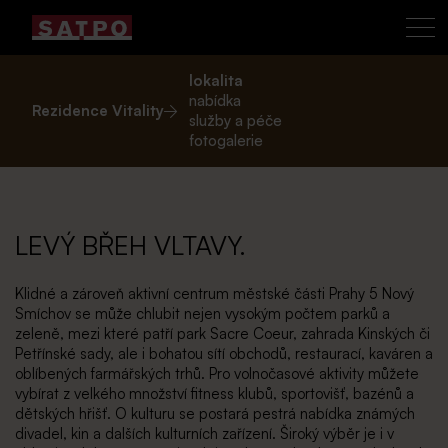
lokalita
nabídka
Rezidence Vitality
služby a péče
fotogalerie
LEVÝ BŘEH VLTAVY.
Klidné a zároveň aktivní centrum městské části Prahy 5 Nový
Smíchov se může chlubit nejen vysokým počtem parků a
zeleně, mezi které patří park Sacre Coeur, zahrada Kinských či
Petřínské sady, ale i bohatou sítí obchodů, restaurací, kaváren a
oblíbených farmářských trhů. Pro volnočasové aktivity můžete
vybírat z velkého množství fitness klubů, sportovišť, bazénů a
dětských hřišť. O kulturu se postará pestrá nabídka známých
divadel, kin a dalších kulturních zařízení. Široký výběr je i v