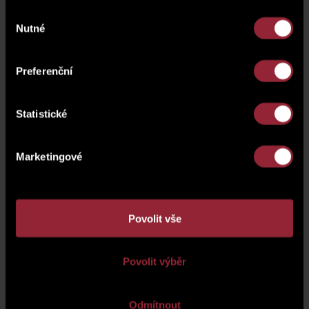
Výběr
Nutné
souhlasu
Preferenční
Statistické
1. podzemní podlaží
Marketingové
Povolit vše
Povolit výběr
Odmítnout