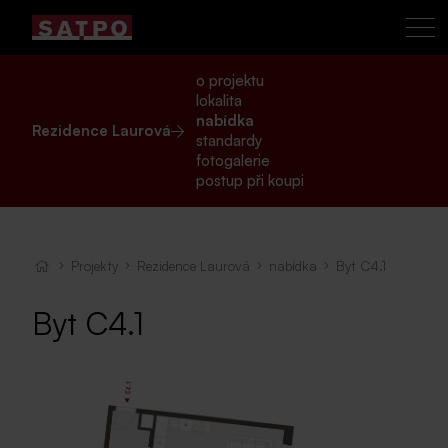
o projektu
lokalita
nabídka
Rezidence Laurová
standardy
fotogalerie
postup při koupi
Projekty
Rezidence Laurová
nabídka
Byt C4.1
Byt C4.1