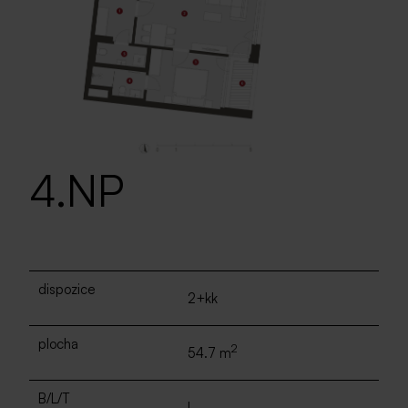
4.NP
dispozice
2+kk
plocha
2
54.7 m
B/L/T
L