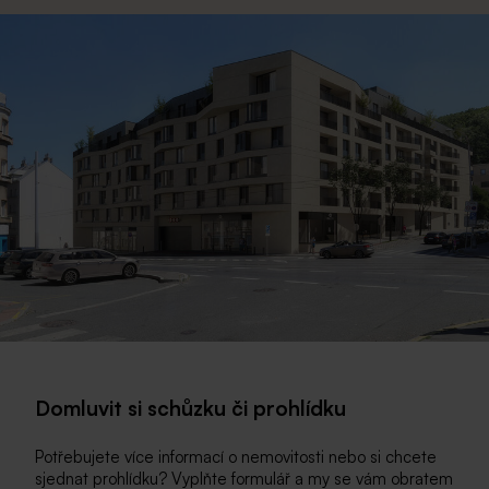
Domluvit si schůzku či prohlídku
Potřebujete více informací o nemovitosti nebo si chcete
sjednat prohlídku? Vyplňte formulář a my se vám obratem