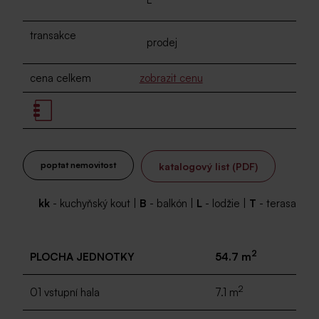
transakce
prodej
cena celkem
zobrazit cenu
poptat nemovitost
katalogový list (PDF)
kk
- kuchyňský kout |
B
- balkón |
L
- lodžie |
T
- terasa
2
PLOCHA JEDNOTKY
54.7 m
2
01 vstupní hala
7.1 m