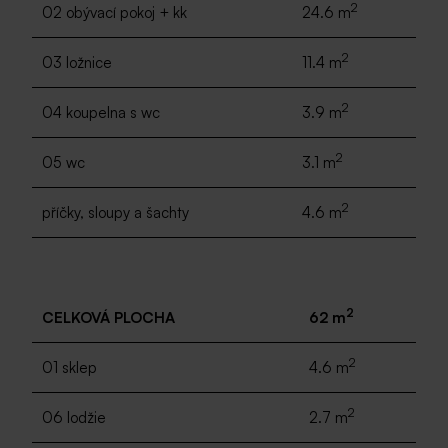
2
02 obývací pokoj + kk
24.6 m
2
03 ložnice
11.4 m
2
04 koupelna s wc
3.9 m
2
05 wc
3.1 m
2
příčky, sloupy a šachty
4.6 m
2
CELKOVÁ PLOCHA
62 m
2
01 sklep
4.6 m
2
06 lodžie
2.7 m