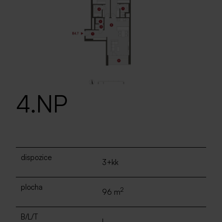
4.NP
dispozice
3+kk
plocha
2
96 m
B/L/T
L