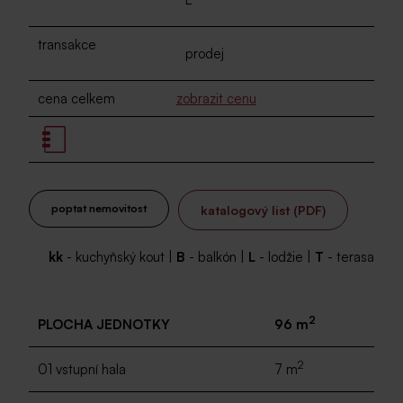
transakce
prodej
cena celkem
zobrazit cenu
poptat nemovitost
katalogový list (PDF)
kk
- kuchyňský kout |
B
- balkón |
L
- lodžie |
T
- terasa
2
PLOCHA JEDNOTKY
96 m
2
01 vstupní hala
7 m