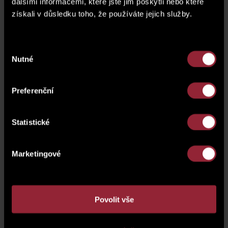
dalšími informacemi, které jste jim poskytli nebo které
získali v důsledku toho, že používáte jejich služby.
Výběr
Nutné
souhlasu
Preferenční
Statistické
Marketingové
2. podzemní podlaží
Povolit vše