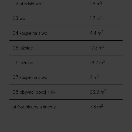
2
02 předsíň wc
1.8 m
2
03 wc
1.7 m
2
04 koupelna s wc
4.4 m
2
05 ložnice
17.3 m
2
06 ložnice
18.7 m
2
07 koupelna s wc
4 m
2
08 obývací pokoj + kk
33.8 m
2
příčky, sloupy a šachty
7.3 m