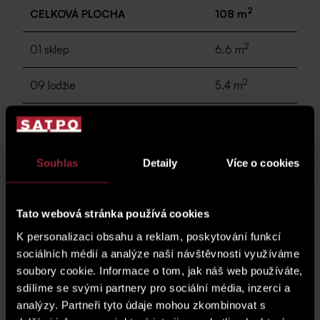
2
CELKOVÁ PLOCHA
108 m
2
01 sklep
6.6 m
2
09 lodžie
5.4 m
sklep
SK02.75
Souhlas
Detaily
Více o cookies
Garážové stání
G02.93
Tato webová stránka používá cookies
cena garážového stání*
zobrazit cenu
K personalizaci obsahu a reklam, poskytování funkcí
sociálních médií a analýze naší návštěvnosti využíváme
*Cena jednotky nezahrnuje garážové stání.
soubory cookie. Informace o tom, jak náš web používáte,
sdílíme se svými partnery pro sociální média, inzerci a
analýzy. Partneři tyto údaje mohou zkombinovat s
plánek podlaží