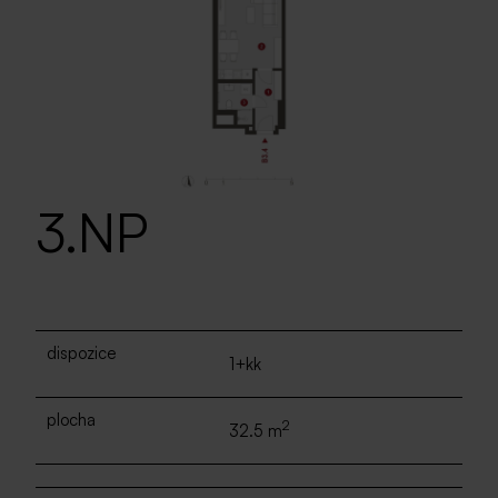
3.NP
dispozice
1+kk
plocha
2
32.5 m