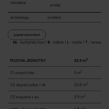
transakce
prodej
do katalogu
prodáno
poptat nemovitost
kk
- kuchyňský kout |
B
- balkón |
L
- lodžie |
T
- terasa
2
PLOCHA JEDNOTKY
32.5 m
2
01 vstupní hala
5 m
2
02 obývací pokoj + kk
20.8 m
2
03 koupelna s wc
3.9 m
2