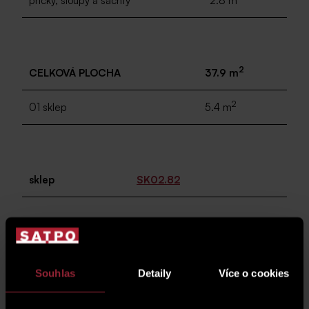
příčky, sloupy a šachty
2.8 m
2
CELKOVÁ PLOCHA
37.9 m
2
01 sklep
5.4 m
sklep
SK02.82
plánek podlaží
Souhlas
Detaily
Více o cookies