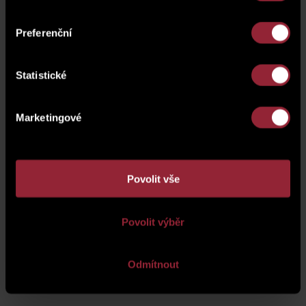
Preferenční
Statistické
Marketingové
Povolit vše
Povolit výběr
O společnosti
|
Záruční servis
|
Ochrana osobních údajů
|
Tisk a média
|
Kontakt
|
Kariéra
Odmítnout
PRO PARTNERY
|
PRO INVESTORY
Redakční systém
WebRedakce
-
NETservis s.r.o.
© 2026