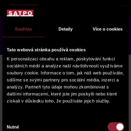
o projektu
Souhlas
Detaily
Více o cookies
lokalita
Rezidence Kobrova
nabídka
standardy
fotogalerie
Tato webová stránka používá cookies
K personalizaci obsahu a reklam, poskytování funkcí
sociálních médií a analýze naší návštěvnosti využíváme
NABÍDKA
soubory cookie. Informace o tom, jak náš web používáte,
sdílíme se svými partnery pro sociální média, inzerci a
analýzy. Partneři tyto údaje mohou zkombinovat s
Využijte akční nabídky do 31.3. 2023, při koupi bytové
dalšími informacemi, které jste jim poskytli nebo které
jednotky poskytujeme 5 % slevu z prodejní ceny!
získali v důsledku toho, že používáte jejich služby.
V tuto chvíli nejsou k dispozici žádné jednotky.
Výběr
Nutné
souhlasu