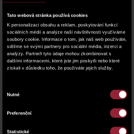
parkovací stání
G.02.103
Tato webová stránka používá cookies
K personalizaci obsahu a reklam, poskytování funkcí
sklep
SK1.78
sociálních médií a analýze naší návštěvnosti využíváme
soubory cookie. Informace o tom, jak náš web používáte,
cena parkovacího stání*
zobrazit cenu
sdílíme se svými partnery pro sociální média, inzerci a
analýzy. Partneři tyto údaje mohou zkombinovat s
* Cena jednotky nezahrnuje parkovací stání.
dalšími informacemi, které jste jim poskytli nebo které
získali v důsledku toho, že používáte jejich služby.
cena motocyklového stání*
zobrazit cenu
Výběr
plánek podlaží
Nutné
souhlasu
Preferenční
Statistické