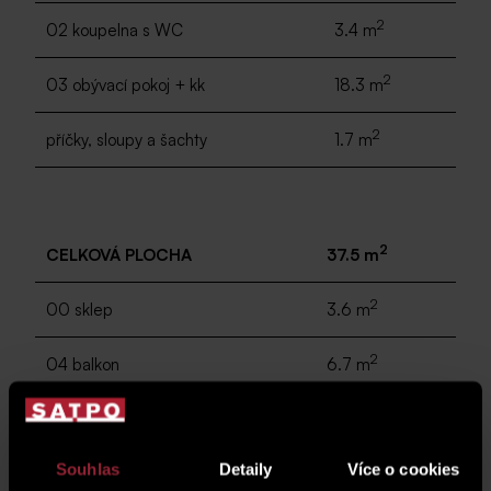
2
02 koupelna s WC
3.4 m
2
03 obývací pokoj + kk
18.3 m
2
příčky, sloupy a šachty
1.7 m
2
CELKOVÁ PLOCHA
37.5 m
2
00 sklep
3.6 m
2
04 balkon
6.7 m
Souhlas
Detaily
Více o cookies
parkovací stání
G.02.102