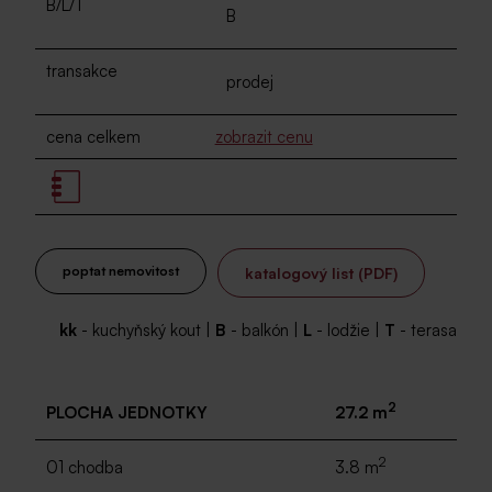
B/L/T
B
transakce
prodej
cena celkem
zobrazit cenu
poptat nemovitost
katalogový list (PDF)
kk
- kuchyňský kout |
B
- balkón |
L
- lodžie |
T
- terasa
2
PLOCHA JEDNOTKY
27.2 m
2
01 chodba
3.8 m