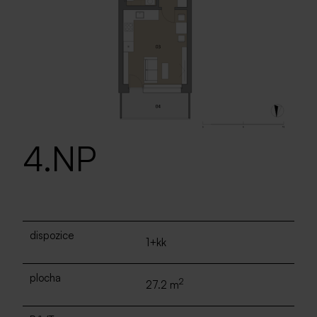
4.NP
dispozice
1+kk
plocha
2
27.2 m