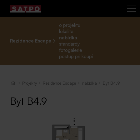
o projektu
lokalita
nabídka
Rezidence Escape
standardy
fotogalerie
postup při koupi
Projekty
Rezidence Escape
nabídka
Byt B4.9
Byt B4.9