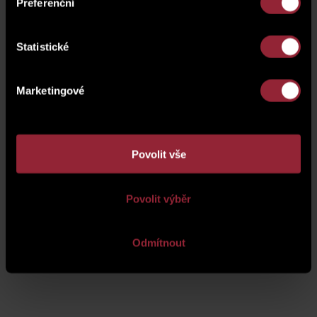
Preferenční
plánek podlaží
Statistické
Marketingové
Povolit vše
Povolit výběr
Odmítnout