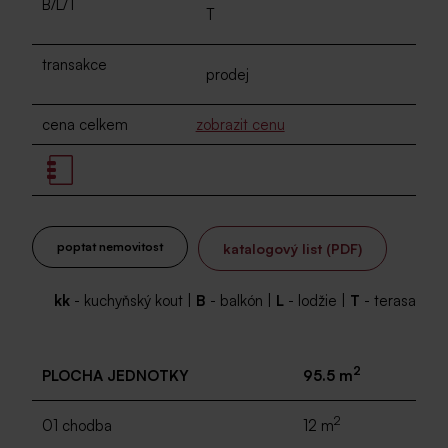
B/L/T
T
transakce
prodej
cena celkem
zobrazit cenu
poptat nemovitost
katalogový list (PDF)
kk
- kuchyňský kout |
B
- balkón |
L
- lodžie |
T
- terasa
2
PLOCHA JEDNOTKY
95.5 m
2
01 chodba
12 m