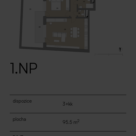
1.NP
dispozice
3+kk
plocha
2
95.5 m