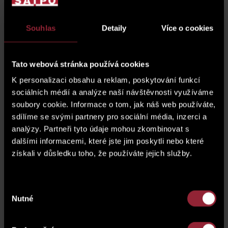
2
00 sklep
7.2 m
Souhlas
Detaily
Více o cookies
2
08 terasa
8.5 m
Tato webová stránka používá cookies
2
09 terasa se zelení
36.8 m
K personalizaci obsahu a reklam, poskytování funkcí
sociálních médií a analýze naší návštěvnosti využíváme
soubory cookie. Informace o tom, jak náš web používáte,
sdílíme se svými partnery pro sociální média, inzerci a
sklep
SK02.15
analýzy. Partneři tyto údaje mohou zkombinovat s
dalšími informacemi, které jste jim poskytli nebo které
parkovací stání
G.02.33
získali v důsledku toho, že používáte jejich služby.
cena parkovacího stání*
zobrazit cenu
Výběr
* Cena jednotky nezahrnuje parkovací stání.
Nutné
souhlasu