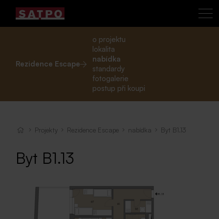
o projektu
lokalita
nabídka
Rezidence Escape
standardy
fotogalerie
postup při koupi
Projekty
Rezidence Escape
nabídka
Byt B1.13
Byt B1.13