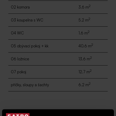
2
02 komora
3.6 m
2
03 koupelna s WC
5.2 m
2
04 WC
1.6 m
2
05 obývací pokoj + kk
40.6 m
2
06 ložnice
13.6 m
2
07 pokoj
12.7 m
2
příčky, sloupy a šachty
6.2 m
2
CELKOVÁ PLOCHA
148 m