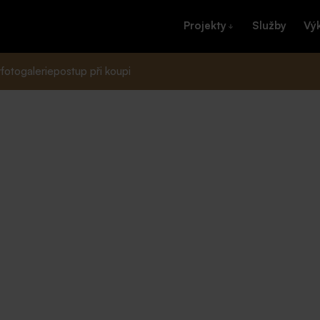
Projekty
Služby
Vý
y
fotogalerie
postup při koupi