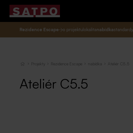
Rezidence Escape
o projektu
lokalita
nabídka
standard
Projekty
Rezidence Escape
nabídka
Ateliér C5.5
Ateliér C5.5