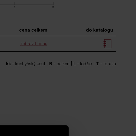
cena celkem
do katalogu
zobrazit cenu
kk
- kuchyňský kout |
B
- balkón |
L
- lodžie |
T
- terasa