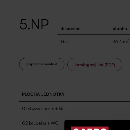
5.NP
dispozice
plocha
2
1+kk
36.4 m
poptat nemovitost
katalogový list (PDF)
PLOCHA JEDNOTKY
01 obývací pokoj + kk
02 koupelna s WC