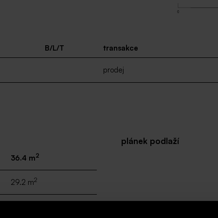
B/L/T
transakce
prodej
plánek podlaží
2
36.4 m
2
29.2 m
2
5.7 m