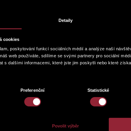
2
1.5 m
Detaily
2
36.4 m
á cookies
klam, poskytování funkcí sociálních médií a analýze naší návšt
 náš web používáte, sdílíme se svými partnery pro sociální média
 s dalšími informacemi, které jste jim poskytli nebo které získa
Preferenční
Statistické
Povolit výběr