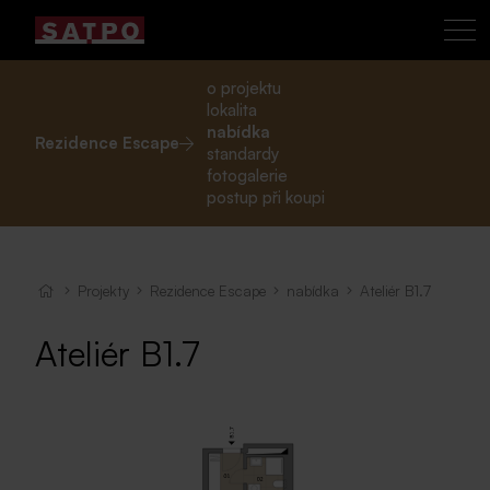
o projektu
lokalita
nabídka
Rezidence Escape
standardy
fotogalerie
postup při koupi
Projekty
Rezidence Escape
nabídka
Ateliér B1.7
Ateliér B1.7