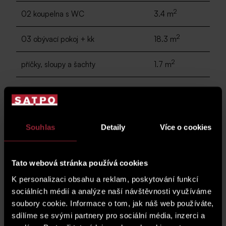
2
02 koupelna s WC
3.4 m
2
03 obývací pokoj + kk
18.3 m
2
příčky, sloupy a šachty
1.7 m
2
CELKOVÁ PLOCHA
35.2 m
Souhlas
Detaily
Více o cookies
2
04 terasa
5.9 m
Tato webová stránka používá cookies
2
05 terasa se zelení
2.1 m
K personalizaci obsahu a reklam, poskytování funkcí
sociálních médií a analýze naší návštěvnosti využíváme
plánek podlaží
soubory cookie. Informace o tom, jak náš web používáte,
sdílíme se svými partnery pro sociální média, inzerci a