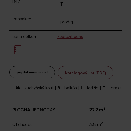
B/L/T
T
transakce
prodej
cena celkem
zobrazit cenu
poptat nemovitost
katalogový list (PDF)
kk
- kuchyňský kout |
B
- balkón |
L
- lodžie |
T
- terasa
2
PLOCHA JEDNOTKY
27.2 m
2
01 chodba
3.8 m