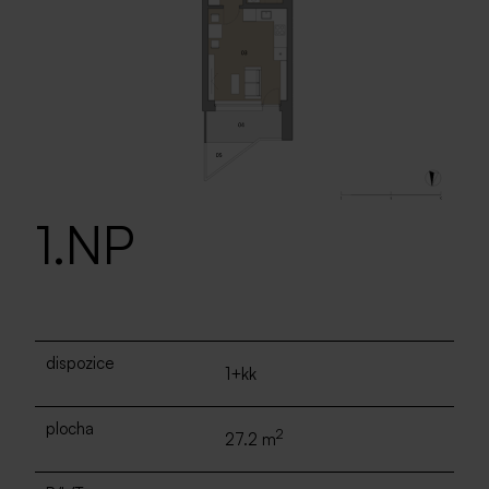
1.NP
dispozice
1+kk
plocha
2
27.2 m