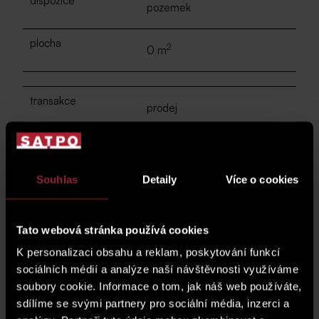
dispozice
pozemek
plocha
2
0 m
transakce
prodej
cena celkem
0 CZK
Souhlas
Detaily
Více o cookies
poptat nemovitost
katalogový list (PDF)
Tato webová stránka používá cookies
kk
- kuchyňský kout |
B
- balkón |
L
- lodžie |
T
- terasa
K personalizaci obsahu a reklam, poskytování funkcí
sociálních médií a analýze naší návštěvnosti využíváme
soubory cookie. Informace o tom, jak náš web používáte,
sdílíme se svými partnery pro sociální média, inzerci a