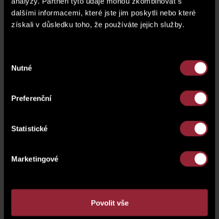
analýzy. Partneři tyto údaje mohou zkombinovat s
dalšími informacemi, které jste jim poskytli nebo které
získali v důsledku toho, že používáte jejich služby.
Výběr
Domluvit si schůzku či prohlídku
Nutné
souhlasu
Potřebujete více informací o nemovitosti nebo si chcete
sjednat prohlídku? Vyplňte formulář a my se vám obratem
Preferenční
ozveme.
Statistické
Marketingové
Povolit vše