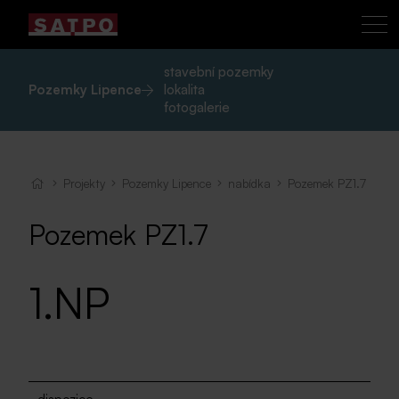
stavební pozemky
Pozemky Lipence
lokalita
fotogalerie
Projekty
Pozemky Lipence
nabídka
Pozemek PZ1.7
Pozemek PZ1.7
1.NP