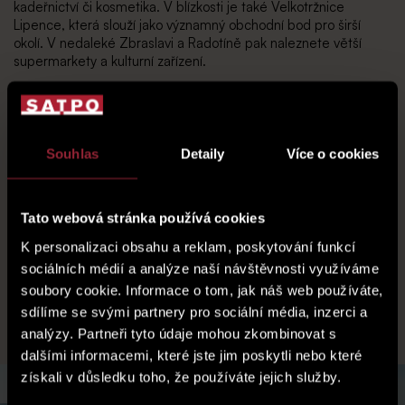
kadeřnictví či kosmetika. V blízkosti je také Velkotržnice
Lipence, která slouží jako významný obchodní bod pro širší
okolí. V nedaleké Zbraslavi a Radotíně pak naleznete větší
supermarkety a kulturní zařízení.
V okolí se nachází několik zajímavých míst pro volný čas –
například Golf Club Praha, sportovní areály, přírodní jezero s
písečnou pláží vhodné ke koupání, dětská hřiště a přírodní
stezky. Nedaleko leží také zřícenina hradu Kazín, opředená
Souhlas
Detaily
Více o cookies
legendami o knížeti Krokovi, která je oblíbeným cílem
procházkových a cyklistických výletů.
Tato webová stránka používá cookies
Dopravní dostupnost je výborná – díky blízkému nájezdu na
městský okruh se do centra Prahy dostanete autem přibližně
K personalizaci obsahu a reklam, poskytování funkcí
za 20 minut. K dispozici je také autobusová doprava s
sociálních médií a analýze naší návštěvnosti využíváme
napojením na stanici metra B – Smíchovské nádraží. Milovníci
soubory cookie. Informace o tom, jak náš web používáte,
aktivního životního stylu ocení blízkost cyklostezky A1, která
sdílíme se svými partnery pro sociální média, inzerci a
vede podél Vltavy a je součástí mezinárodní trasy EuroVelo 7.
analýzy. Partneři tyto údaje mohou zkombinovat s
dalšími informacemi, které jste jim poskytli nebo které
získali v důsledku toho, že používáte jejich služby.