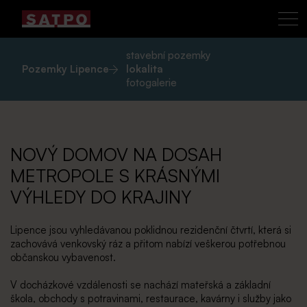
stavební pozemky
Pozemky Lipence
lokalita
fotogalerie
NOVÝ DOMOV NA DOSAH
METROPOLE S KRÁSNÝMI
VÝHLEDY DO KRAJINY
Lipence jsou vyhledávanou poklidnou rezidenční čtvrtí, která si
zachovává venkovský ráz a přitom nabízí veškerou potřebnou
občanskou vybavenost.
V docházkové vzdálenosti se nachází mateřská a základní
škola, obchody s potravinami, restaurace, kavárny i služby jako