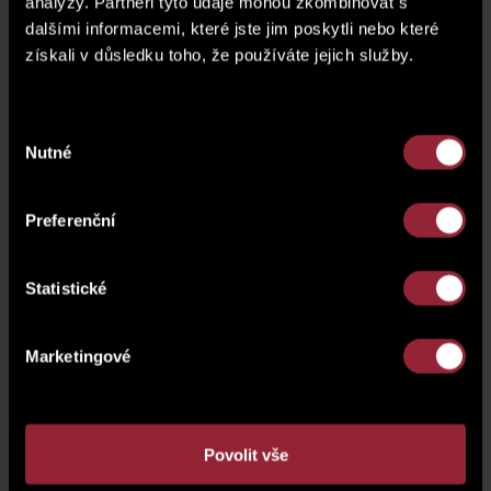
analýzy. Partneři tyto údaje mohou zkombinovat s
dalšími informacemi, které jste jim poskytli nebo které
získali v důsledku toho, že používáte jejich služby.
Výběr
Domluvit si schůzku či prohlídku
Nutné
souhlasu
Potřebujete více informací o nemovitosti nebo si chcete
sjednat prohlídku? Vyplňte formulář a my se vám obratem
Preferenční
ozveme.
Statistické
Marketingové
Povolit vše