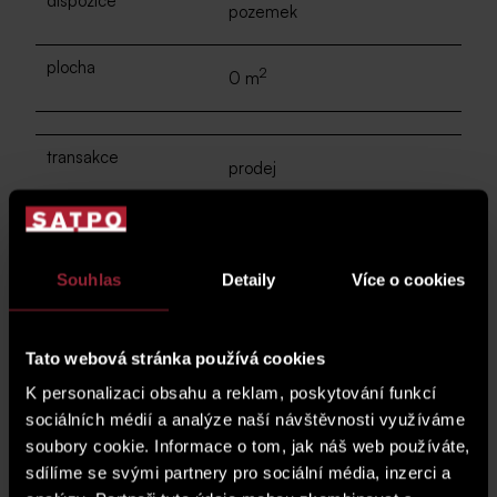
dispozice
pozemek
plocha
2
0 m
transakce
prodej
cena celkem
zobrazit cenu
Souhlas
Detaily
Více o cookies
poptat nemovitost
katalogový list (PDF)
Tato webová stránka používá cookies
kk
- kuchyňský kout |
B
- balkón |
L
- lodžie |
T
- terasa
K personalizaci obsahu a reklam, poskytování funkcí
sociálních médií a analýze naší návštěvnosti využíváme
soubory cookie. Informace o tom, jak náš web používáte,
sdílíme se svými partnery pro sociální média, inzerci a