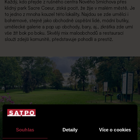
Každý, kdo přejde z rušného centra Nového Smíchova přes
klidný park Sacre Coeur, získá pocit, že žije v malém městě. Je
to jedno z mnoha kouzel této lokality. Najdou se zde umělci i
bohémové, stejně jako obchodně úspěšní lidé, módní butiky,
umělecké galerie a pop up obchody, bary, aj., zkrátka zde umí
vše žít bok po boku. Skvělý mix maloobchodů a restaurací
slouží zdejší komunitě, představuje pohodlí a prestiž.
Souhlas
Detaily
Více o cookies