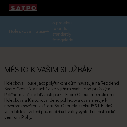
o projektu
lokalita
Holečkova House
standardy
fotogalerie
MĚSTO K VAŠIM SLUŽBÁM.
Holečkova House jako polyfunkční dům navazuje na Rezidenci
Sacre Coeur 2 a nachází se v jižním svahu pod pražským
Petřínem v těsné blízkosti parku Sacre Coeur, mezi ulicemi
Holečkova a Kmochova. Jeho pohledová osa směřuje k
novorománskému klášteru Sv. Gabriela z roku 1891. Klidný
vnitroblok se zelení pak nabízí úchvatný výhled na historické
centrum Prahy.