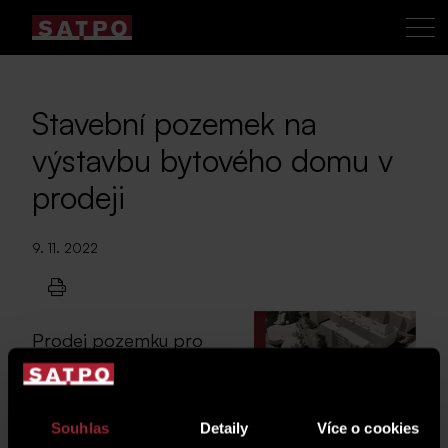
Stavební pozemek na
výstavbu bytového domu v
prodeji
9. 11. 2022
Prodej pozemku pro
investiční příležitost na
výstavbu bytového
domu na adrese ulice
Souhlas
Detaily
Více o cookies