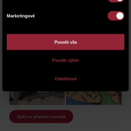
společníkem je prodávající.
Detailní prezentace je
ZDE
.
Marketingové
Cena na vyžádání.
Povolit vše
Povolit výběr
Odmítnout
Zpět na přehled novinek