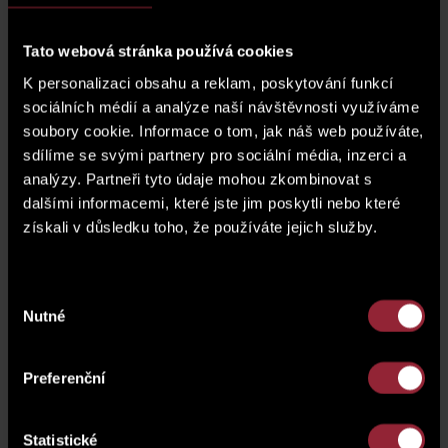
Družnosti, Praha 4 -
Nusle.
Tato webová stránka používá cookies
Společnost SATPO nabízí k prodeji stavební pozemek,
K personalizaci obsahu a reklam, poskytování funkcí
parcelní číslo 2556/2, o
sociálních médií a analýze naší návštěvnosti využíváme
2
výměře 596 m
v katastrálním území Nusle pro výstavbu
soubory cookie. Informace o tom, jak náš web používáte,
bytového domu v rezidenční části Praha 4 -
sdílíme se svými partnery pro sociální média, inzerci a
Nusle.
Pozemek je nabízen s architektonickou studií na
bytový dům, který má dvě podzemní podlaží a 6
analýzy. Partneři tyto údaje mohou zkombinovat s
nadzemních podlaží. V suterénu domu je plánováno 19
dalšími informacemi, které jste jim poskytli nebo které
parkovacích stání. Celková plánovaná hrubá podlahová
získali v důsledku toho, že používáte jejich služby.
2
plocha bytového domu je 1 851 m
.
Studie byla kladně projednána s Odborem územního
Výběr
rozvoje a Odborem památkové péče. Pozemek je
Nutné
přístupný z veřejné komunikace a má dostupné veškeré
souhlasu
inženýrské sítě.
Pozemek se nachází v polyfunkčním
území s funkčním využitím OB – čistě obytné. Jedná s o
stabilizované území sloužící pro bydlení.
Preferenční
Předmětem prodeje je účelově založená společnost
(SPV) vlastnící pozemek, jejímž 100%
Statistické