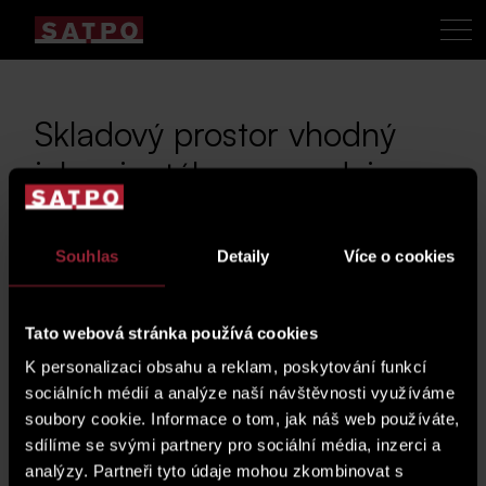
Skladový prostor vhodný
jako vinotéka na prodej
29. 9. 2020
Souhlas
Detaily
Více o cookies
Skladové prostory o
Tato webová stránka používá cookies
výměře 17,1 m2 se
K personalizaci obsahu a reklam, poskytování funkcí
nachází v 2.
sociálních médií a analýze naší návštěvnosti využíváme
podzemním podlaží v
soubory cookie. Informace o tom, jak náš web používáte,
sdílíme se svými partnery pro sociální média, inzerci a
prémiové Rezidenci Sacre Coeur 2, ulice
analýzy. Partneři tyto údaje mohou zkombinovat s
Holečkova 3331/35.