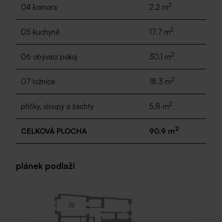
2
04 komora
2.2 m
2
05 kuchyně
17.7 m
2
06 obývací pokoj
30.1 m
2
07 ložnice
18.3 m
2
příčky, sloupy a šachty
5.8 m
2
CELKOVÁ PLOCHA
90.9 m
plánek podlaží