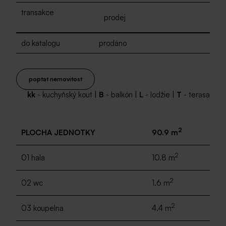
transakce
prodej
do katalogu
prodáno
poptat nemovitost
kk
- kuchyňský kout |
B
- balkón |
L
- lodžie |
T
- terasa
2
PLOCHA JEDNOTKY
90.9 m
2
01 hala
10.8 m
2
02 wc
1.6 m
2
03 koupelna
4.4 m