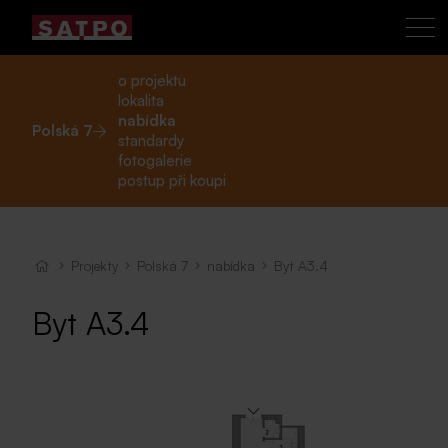
o projektu
lokalita
nabídka
Polská 7
standardy
fotogalerie
postup při koupi
Projekty
Polská 7
nabídka
Byt A3.4
Byt A3.4