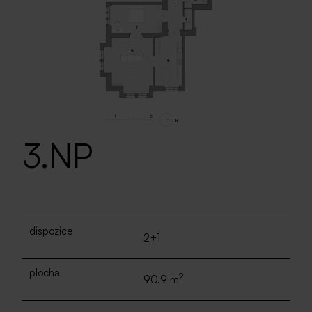
3.NP
dispozice
2+1
plocha
2
90.9 m