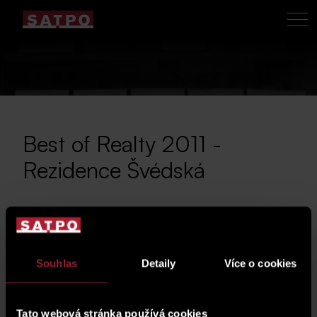
Best of Realty 2011 -
Rezidence Švédská
Společnost SATPO získala v kategorii
Souhlas
Detaily
Více o cookies
Rezidenční projekty
1. místo za projekt
Rezidence Švédská
v prestižní soutěži „Best
Tato webová stránka používá cookies