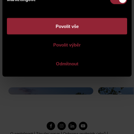
stala Rezidence Švédská
.
Povolit vše
Povolit výběr
Odmítnout
pozemek Kavalírka
Rezidenc
O společnosti
|
Záruční servis
|
Ochrana osobních údajů
|