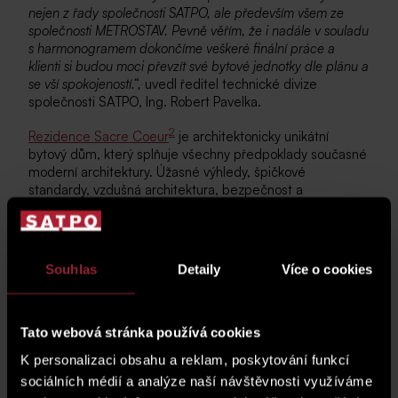
nejen z řady společnosti SATPO, ale především všem ze
společnosti METROSTAV. Pevně věřím, že i nadále v souladu
s harmonogramem dokončíme veškeré finální práce a
klienti si budou moci převzít své bytové jednotky dle plánu a
se vší spokojeností.“,
uvedl ředitel technické divize
společnosti SATPO, Ing. Robert Pavelka.
2
Rezidence Sacre Coeur
je architektonicky unikátní
bytový dům, který splňuje všechny předpoklady současné
moderní architektury. Úžasné výhledy, špičkové
standardy, vzdušná architektura, bezpečnost a
respektování soukromí, to vše nabízí tato exkluzivní
novostavba s půdorysem podkovy a šesti vchody. Ve dvou
podzemních podlažích budou umístěny velkorysé
komerční prostory, celkem 109 parkovacích stání a
Souhlas
Detaily
Více o cookies
2
sklepy.V šesti nadzemních podlažích Sacre Coeur
nabízí
k výběru tři různé typy rezidenčních jednotek v cenové
relaci od 2,9 milionů do 34 milionů korun. Vedle
Tato webová stránka používá cookies
limitované nabídky 8 loftů, také 5 luxusních penthousů a
72 apartmánů o velikosti
1+kk až 5+kk
se zahradami,
K personalizaci obsahu a reklam, poskytování funkcí
terasami a úžasnými výhledy na historické centrum Prahy.
sociálních médií a analýze naší návštěvnosti využíváme
Všechny bytové jednotky mají tradičně vysoký standard