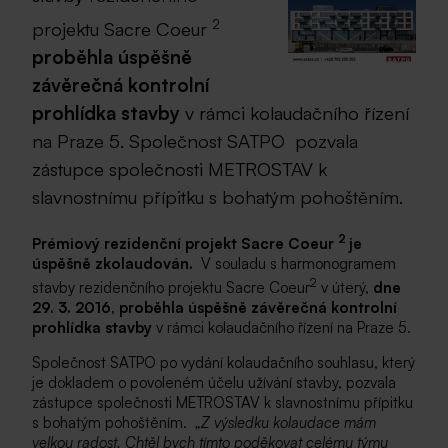
2
projektu Sacre Coeur
proběhla úspěšně
závěrečná kontrolní
prohlídka stavby
v rámci kolaudačního řízení
na Praze 5. Společnost SATPO pozvala
zástupce společnosti METROSTAV k
slavnostnímu přípitku s bohatým pohoštěním.
2
Prémiový rezidenční projekt Sacre Coeur
je
úspěšně zkolaudován.
V souladu s harmonogramem
2
stavby rezidenčního projektu Sacre Coeur
v úterý,
dne
29. 3. 2016, proběhla úspěšně závěrečná kontrolní
prohlídka stavby
v rámci kolaudačního řízení na Praze 5.
Společnost SATPO po vydání kolaudačního souhlasu, který
je dokladem o povoleném účelu užívání stavby, pozvala
zástupce společnosti METROSTAV k slavnostnímu přípitku
s bohatým pohoštěním.
„Z výsledku kolaudace mám
velkou radost. Chtěl bych tímto poděkovat celému týmu