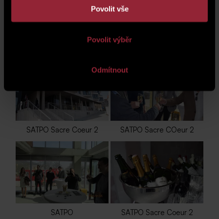
Povolit vše
Povolit výběr
SATPO kolaudace
Odmítnout
SATPO Sacre Coeur 2
SATPO Sacre COeur 2
SATPO
SATPO Sacre Coeur 2