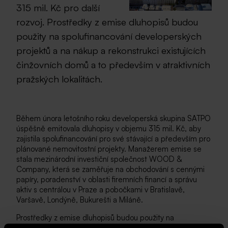
315 mil. Kč pro další
rozvoj. Prostředky z emise dluhopisů budou
použity na spolufinancování developerských
projektů a na nákup a rekonstrukci existujících
činžovních domů a to především v atraktivních
pražských lokalitách.
Během února letošního roku developerská skupina SATPO
úspěšně emitovala dluhopisy v objemu 315 mil. Kč, aby
zajistila spolufinancování pro své stávající a především pro
plánované nemovitostní projekty. Manažerem emise se
stala mezinárodní investiční společnost WOOD &
Company, která se zaměřuje na obchodování s cennými
papíry, poradenství v oblasti firemních financí a správu
aktiv s centrálou v Praze a pobočkami v Bratislavě,
Varšavě, Londýně, Bukurešti a Miláně.
Prostředky z emise dluhopisů budou použity na
spolufinancování developerských projektů a na nákup a