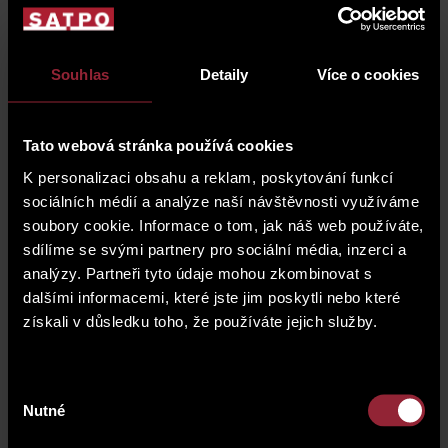
rekonstrukci existujících činžovních domů a to především
v atraktivních pražských lokalitách.
Emise dluhopisů je logickým pokračováním několika
Souhlas
Detaily
Více o cookies
úspěšných emisí dluhových instrumentů realizovaných na
úrovni jednotlivých projektů v rámci skupiny SATPO. Tato
emise je koncepčním nahrazením financování
Tato webová stránka používá cookies
prostřednictvím většího počtu menších projektových
dluhopisů a jejím cílem je zefektivnění a zpřehlednění
K personalizaci obsahu a reklam, poskytování funkcí
financování skupiny SATPO. Tisková zpráva a detailní
sociálních médií a analýze naší návštěvnosti využíváme
informace o této emisi jsou ke stažení níže.
soubory cookie. Informace o tom, jak náš web používáte,
Skupina SATPO dlouhodobě spolupracuje se společností
sdílíme se svými partnery pro sociální média, inzerci a
WOOD & Company. První emise ve výši 160 mil. Kč byla
analýzy. Partneři tyto údaje mohou zkombinovat s
vydána v roce 2013 a v roce 2017 byla řádně splacena za
dalšími informacemi, které jste jim poskytli nebo které
účelem spolufinancování projektu Rezidence Sacre
získali v důsledku toho, že používáte jejich služby.
2
Coeur
. Další emise ve výši 21,5 mil. Kč byla vydána
v roce 2014 a řádně splacena v roce 2017 pro nákup a
rekonstrukci činžovního domu Peckova.
Výběr
Jste-li majitelem
ČINŽOVNÍHO domu,
Nutné
souhlasu
DEVELOPERSKÉHO PROJEKTU či STAVEBNÍHO