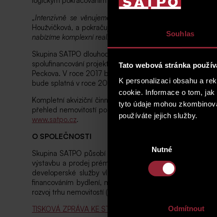
logickým pokračováním několika úspěšných emisí dluhových
„Intenzivně se věnujeme akviziční činnosti, kupujeme ce
Houžvičková, a pokračuje: „
V bytových domech pod značkou
Souhlas
nabízíme komplexní realitní a developerské služby, zakládáme
Skupina SATPO dlouhodobě spolupracuje se společností W
spolufinancování projektu Rezidence Sacre Coeur 2, další
Tato webová stránka použív
Peckova. V roce 2017 byla vydána další emise za účelem s
K personalizaci obsahu a re
bude splatná v roce 2022.
cookie. Informace o tom, jak
Kompletní akviziční činnost stejně jako prodej nemovitos
tyto údaje mohou zkombinovat
přehled nemovitostí pod značkou SATPO a City Home je 
používáte jejich služby.
www.satpo.cz
.
O SPOLEČNOSTI
Výběr
Nutné
souhlasu
Skupina SATPO působí na českém realitním trhu jako deve
výstavbu a prodej prémiových nemovitostí, dlouhodobě inv
developerské služby vlastníkům nemovitostí. Profesion
financováním bydlení, možnost klientských změn a interi
rozvoj trhu nemovitostí (ARTN) a členem Asociace develo
TISKOVÁ ZPRÁVA KE STAŽENÍ
Odmítnout