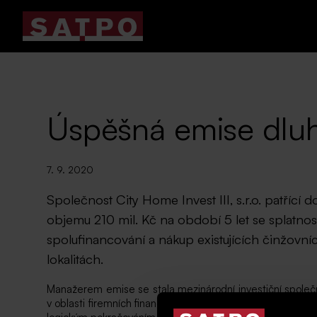
Úspěšná emise dluh
7. 9. 2020
Společnost City Home Invest III, s.r.o. patříc
objemu 210 mil. Kč na období 5 let se splatnos
spolufinancování a nákup existujících činžovní
lokalitách.
Manažerem emise se stala mezinárodní investiční spole
v oblasti firemních financí i správu aktiv s centrálou v P