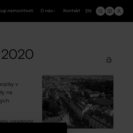
kup nemovitostí
O nás
Kontakt
EN
u 2020
hopisy v
ty na
kých
íry, poradenství
mise dluhopisů je