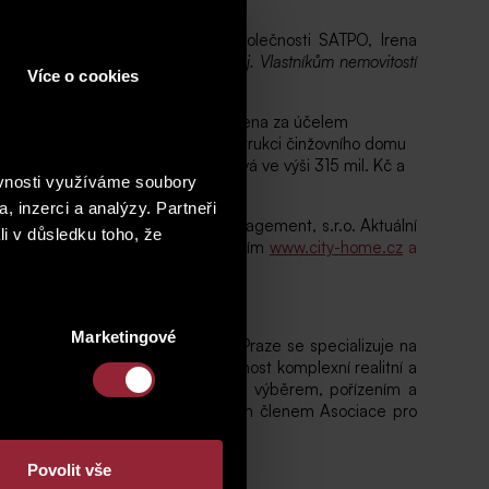
 skupiny SATPO.
odíly.“
říká obchodní ředitelka společnosti SATPO, Irena
islativní proces pro další prodej. Vlastníkům nemovitostí
Více o cookies
13 a v roce 2017 byla řádně splacena za účelem
ena v roce 2017 pro nákup a rekonstrukci činžovního domu
nce Holečkova a Rezidence Laurová ve výši 315 mil. Kč a
ěvnosti využíváme soubory
, inzerci a analýzy. Partneři
m odborníků společnosti SATPO management, s.r.o. Aktuální
li v důsledku toho, že
3331/35, Praha 5 či prostřednictvím
www.city-home.cz
a
Marketingové
itostí od roku 1994. Převážně v Praze se specializuje na
skytovaných služeb nabízí společnost komplexní realitní a
a nabízí veškeré služby spojené s výběrem, pořízením a
Již mnoho let je společnost aktivním členem Asociace pro
Povolit vše