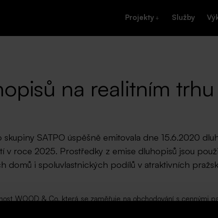
Projekty
Služby
Vý
opisů na realitním trh
í do skupiny SATPO úspěšně emitovala dne 15.6.2020 dlu
tí v roce 2025. Prostředky z emise dluhopisů jsou použi
ch domů i spoluvlastnických podílů v atraktivních pražs
čnost WOOD & Co, která se zaměřuje na obchodování s cennými pap
raze a pobočkami v Bratislavě, Varšavě, Londýně, Bukurešti a Miláně.
E