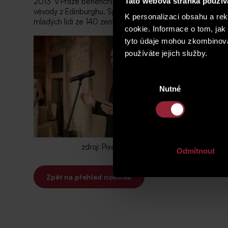
2013 v Praze benefiční Gala Dinner v Martinském Paláci,
Tato webová stránka použív
vévody z Edinburghu. Společnost SATPO se této významné 
K personalizaci obsahu a re
mladých lidí ze 140 zemí, k nimž Česká republika patří o
cookie. Informace o tom, jak
tyto údaje mohou zkombinovat
používáte jejich služby.
Výběr
Nutné
souhlasu
zdroj: PixelPromo
Odmítnout
Zpět na přehled novinek