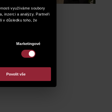
árodní cena
pro mnoho
ěvnosti využíváme soubory
, inzerci a analýzy. Partneři
li v důsledku toho, že
Marketingové
Povolit vše