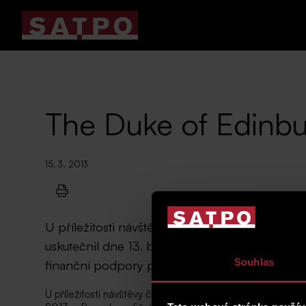
The Duke of Edinbu
15. 3. 2013
U příležitosti návštěvy člena britské královsk
uskutečnil dne 13. března 2013 v Praze benefič
Souhlas
finanční podpory pobočky nadace Mezinárodn
U příležitosti návštěvy člena britské královské rodiny, p