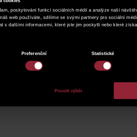
 který byl určen pro získání finanční podpory pobočky nadace Mezin
á cookies
události zúčastnila a finančně podpořila tento prestižní program 
klam, poskytování funkcí sociálních médií a analýze naší návšt
d roku 1994.
 náš web používáte, sdílíme se svými partnery pro sociální média
 s dalšími informacemi, které jste jim poskytli nebo které získa
Preferenční
Statistické
Povolit výběr