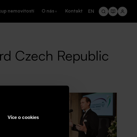
kup nemovitostí
O nás
Kontakt
EN
ard Czech Republic
 z Wessexu, se
o získání
Více o cookies
l dne 13. března