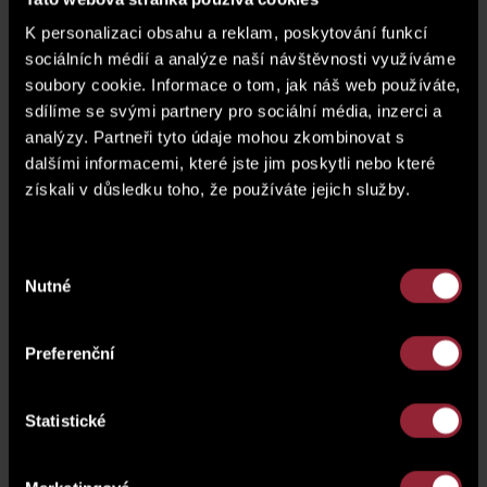
Hofgastein.
K personalizaci obsahu a reklam, poskytování funkcí
sociálních médií a analýze naší návštěvnosti využíváme
Tým SATPO již tradičně vyrazil za zimními radovánkami do
rakouských Alp. Společně jsme si užili skvělé dny v
soubory cookie. Informace o tom, jak náš web používáte,
lázeňském městečku Bad Hofgastein, kde jsou krásné
sdílíme se svými partnery pro sociální média, inzerci a
sjezdovky, běžkové tratě, ale i třeba kluziště a bobové
analýzy. Partneři tyto údaje mohou zkombinovat s
dráhy. Počasí nám přálo a už teď se těšíme na další
dalšími informacemi, které jste jim poskytli nebo které
teambuilding.
získali v důsledku toho, že používáte jejich služby.
Výběr
Nutné
souhlasu
Preferenční
Statistické