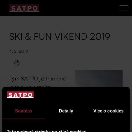
SKI & FUN VÍKEND 2019
4. 2. 2019
Tým SATPO již tradičně
vyrazil za zimními
radovánkami do
rakouských Alp.
Společně jsme si užili
Souhlas
Detaily
Více o cookies
skvělé dny v lázeňském
městečku Bad
Tato webová stránka používá cookies