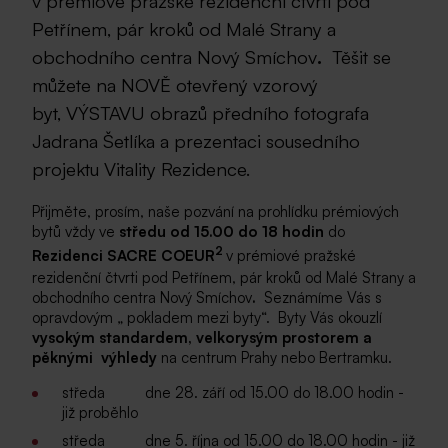
v prémiové pražské rezidenční čtvrti pod
Petřínem, pár kroků od Malé Strany a
obchodního centra Nový Smíchov
.
Těšit se
můžete na NOVĚ otevřený vzorový
byt, VÝSTAVU obrazů předního fotografa
Jadrana Šetlíka a prezentaci sousedního
projektu Vitality Rezidence.
Přijměte, prosím, naše pozvání na prohlídku prémiových
bytů vždy ve
středu od 15.00 do 18 hodin
do
2
Rezidenci SACRE COEUR
v prémiové pražské
rezidenční čtvrti pod Petřínem, pár kroků od Malé Strany a
obchodního centra Nový Smíchov
.
Seznámíme Vás s
opravdovým „ pokladem mezi byty“. Byty Vás okouzlí
vysokým standardem, velkorysým prostorem a
pěknými výhledy
na centrum Prahy nebo Bertramku.
středa dne 28. září od 15.00 do 18.00 hodin -
již proběhlo
středa dne 5. října od 15.00 do 18.00 hodin - již