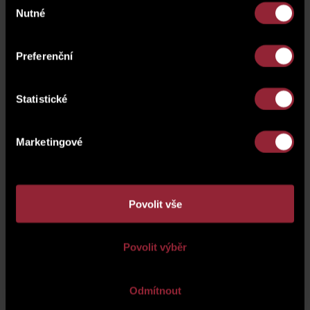
Nutné
souhlasu
S výběrem Vám nejen
pomůže, ale i poradí
a komplexní
služby zajistí, náš profesionální prodejní tým. Pro rezervaci
přesného času soukromé prohlídky s jedním z našich
Preferenční
obchodních poradců, prosím, kontaktujte
prodej@satpo.cz
, +420 702 205 205. Těšíme se na
Vás, obchodní tým SATPO,
www.satpo.cz
Statistické
Marketingové
Povolit vše
Povolit výběr
Odmítnout