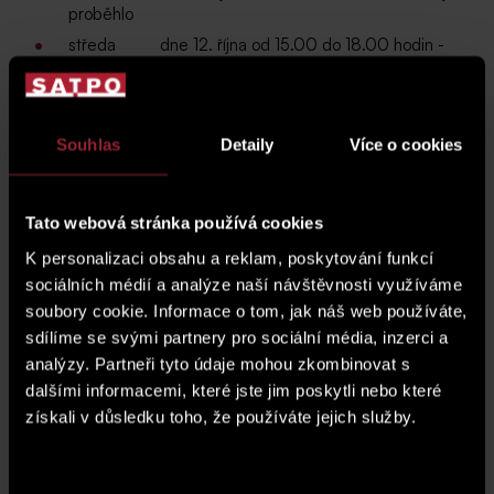
proběhlo
středa dne 12. října od 15.00 do 18.00 hodin -
již proběhlo
středa dne 19. října od 15.00 do 18.00 hodin -
již proběhlo
Souhlas
Detaily
Více o cookies
středa dne 26. října od 15.00 do 18.00 hodin -
již proběhlo
Kromě prohlídky bytů, dvoupodlažních mezonetů se
Tato webová stránka používá cookies
zahrádkou, se můžete těšit na prezentaci sousedního
rezidenčního projektu
Vitality Rezidence
, našeho
klubu
K personalizaci obsahu a reklam, poskytování funkcí
SATPO living a
nově
otevřené
vzorové byty
sociálních médií a analýze naší návštěvnosti využíváme
s designovým interiérem od společnosti DECOLAND a
soubory cookie. Informace o tom, jak náš web používáte,
Comeinterior.
sdílíme se svými partnery pro sociální média, inzerci a
Za pozornost stojí i prohlídka obrazů významného
analýzy. Partneři tyto údaje mohou zkombinovat s
fotografa Jadrana Šetlíka,
www.jadransetlik.com
,
dalšími informacemi, které jste jim poskytli nebo které
prezentace luxusních interiérových doplňků od
získali v důsledku toho, že používáte jejich služby.
společnosti A la Maison,
www.alamaison.cz
. Pro všechny
klienty je připraven malý dárek od společnosti
ASKLEPION, kliniky laserové a estetické medicíny. Více
informací o Rezidenci a aktuální nabídce naleznete
ZDE
.
Výběr