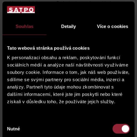
Havel nedaleko centra Prahy je domovskou základnou
školy vaření Ondřeje Slaniny
. V několika teamech jsme
připravili celkem 4 chody, které jsme si také snědli. Naučili
jsme se, jak připravit grilovaný losos se zeleninou a
Souhlas
Detaily
Více o cookies
bylinkami v papilotě, vepřovou panenku v česneku a
petrželce se salsou Criolla, hovězí steak s petrželovými
brambůrky a omáčkou z portského vína a jako sladkou
tečku jsme si připravili grilovaný ananas s vanilkovým
Tato webová stránka používá cookies
krémem a praženým kokosem. Se vším nám pomáhali
K personalizaci obsahu a reklam, poskytování funkcí
profesionální kuchaři, akce byla krásně připravená a my
jsme si to opravdu užili.
sociálních médií a analýze naší návštěvnosti využíváme
soubory cookie. Informace o tom, jak náš web používáte,
sdílíme se svými partnery pro sociální média, inzerci a
analýzy. Partneři tyto údaje mohou zkombinovat s
dalšími informacemi, které jste jim poskytli nebo které
získali v důsledku toho, že používáte jejich služby.
Výběr
Nutné
souhlasu