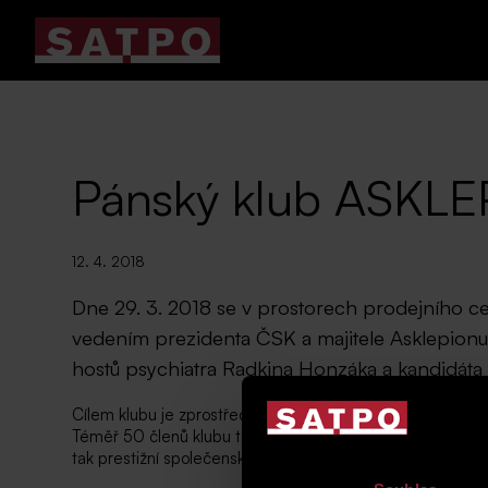
Pánský klub ASKL
12. 4. 2018
Dne 29. 3. 2018 se v prostorech prodejního c
vedením prezidenta ČSK a majitele Asklepionu
hostů psychiatra Radkina Honzáka a kandidáta
Cílem klubu je zprostředkovat svým členům zajímavá set
Téměř 50 členů klubu tak mohlo diskutovat se zajímavými 
tak prestižní společenské akce a děkujeme za možnost bý