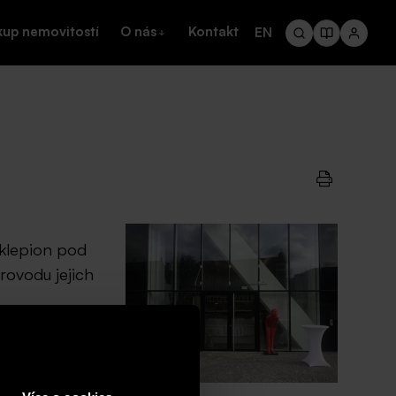
kup nemovitostí
O nás
Kontakt
EN
sklepion pod
rovodu jejich
dním zájmům.
tory pro konání