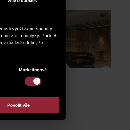
Více o cookies
ěvnosti využíváme soubory
, inzerci a analýzy. Partneři
li v důsledku toho, že
Marketingové
Povolit vše