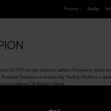
Projekty
Služby
Vý
EPION
entra SATPO konalo diskusní setkání Pánského klubu A
 Romana Šmuclera a redaktorky Pavlíny Wolfové v dop
 na prezidenta ČR Marka Hilšera.
kání v rámci networkingu a napomáhat jim k jejich osobním a obcho
hosty na aktuální společenská témata. Bylo nám ctí poskytnout pros
t při tom.