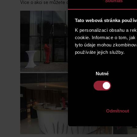
Souhlas
Více o akci se můžete dozvědět
zde
.
Tato webová stránka použív
K personalizaci obsahu a re
cookie. Informace o tom, jak
tyto údaje mohou zkombinovat
používáte jejich služby.
Výběr
Nutné
souhlasu
Odmítnout