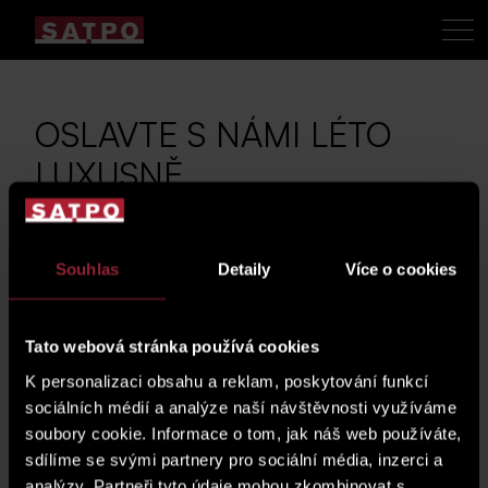
OSLAVTE S NÁMI LÉTO
LUXUSNĚ
13. 7. 2015
Souhlas
Detaily
Více o cookies
Společnost SATPO je
Tato webová stránka používá cookies
tu s vámi již 21 let, takže
K personalizaci obsahu a reklam, poskytování funkcí
každý týden ten z vás,
sociálních médií a analýze naší návštěvnosti využíváme
který nám jako 21. v
soubory cookie. Informace o tom, jak náš web používáte,
pořadí pošle odpověď
sdílíme se svými partnery pro sociální média, inzerci a
na naši vědomostní otázku získá lahev
analýzy. Partneři tyto údaje mohou zkombinovat s