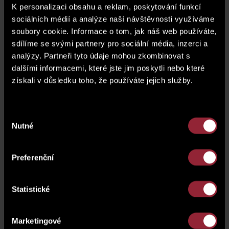
Společnost SATPO se stala partnerem 2. ročníku PLESU
K personalizaci obsahu a reklam, poskytování funkcí
NA RŮŽOVO, který se konal 2.4. 2016 v Lucerně pod
sociálních médií a analýze naší návštěvnosti využíváme
záštitou nadačního fondu Mamma HELP.
soubory cookie. Informace o tom, jak náš web používáte,
O skvělou atmosféru celého večera se postarala skvělá
sdílíme se svými partnery pro sociální média, inzerci a
hudba a známé tváře jako například Ondřej Ruml, Richard
analýzy. Partneři tyto údaje mohou zkombinovat s
Nedvěd, Marie Doležalová a Marek Zelinka, Laďa
dalšími informacemi, které jste jim poskytli nebo které
Kerndl, Ester Janečková, Tip Top Band. Agentura Daniela
získali v důsledku toho, že používáte jejich služby.
Models uspořádala inspirativní módní přehlídku večerních
rób.
Děkujeme za možnost účastnit se skvělé akce díky které
Výběr
Nutné
můžeme pomoci a podpořit dobrou věc.
souhlasu
Preferenční
Statistické
Marketingové