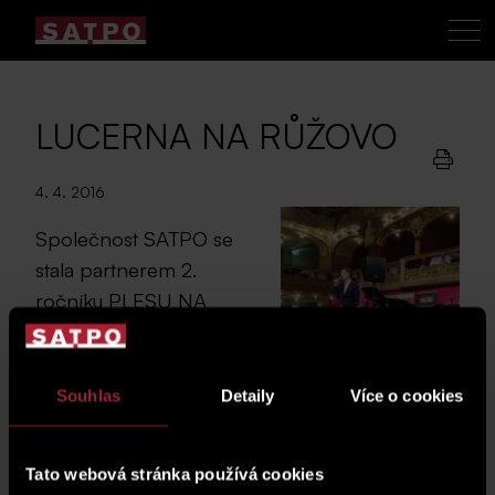
LUCERNA NA RŮŽOVO
4. 4. 2016
Společnost SATPO se
stala partnerem 2.
ročníku PLESU NA
RŮŽOVO, který se
konal 2.4. 2016 v
Lucerně pod záštitou
Souhlas
Detaily
Více o cookies
nadačního fondu
Mamma HELP.
Tato webová stránka používá cookies