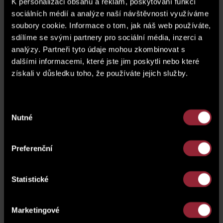
tratích
T-Mobile
K personalizaci obsahu a reklam, poskytování funkcí
sociálních médií a analýze naší návštěvnosti využíváme
Olympijského běhu
a SATPO TEAM u toho
soubory cookie. Informace o tom, jak náš web používáte,
samozřejmě nesměl chybět. Na pražské
sdílíme se svými partnery pro sociální média, inzerci a
Ladronce jsme se sešli se všemi, pro které je
analýzy. Partneři tyto údaje mohou zkombinovat s
důležité udržování zdravé mysli i těla a chtějí
dalšími informacemi, které jste jim poskytli nebo které
zůstat vitální v každém věku
a společně
získali v důsledku toho, že používáte jejich služby.
jsme si slunečný podvečerní běh pořádně
užili!
Výběr
Nutné
souhlasu
Ve středu 24.6. úderem šesté hodiny odstartovalo
přes
25 tisíc lidí
na různých tratích
T-Mobile Olympijského
běhu
a SATPO TEAM u toho samozřejmě nesměl chybět.
Preferenční
Na pražské Ladronce jsme se sešli se všemi, pro které je
důležité udržování zdravé mysli i těla a chtějí
zůstat
vitální v každém věku
a společně jsme si slunečný
Statistické
podvečerní běh pořádně užili!
Marketingové