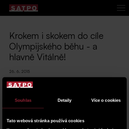
Krokem i skokem do cíle
Olympijského běhu - a
hlavně Vitálně!
26. 6. 2015
Ve středu 24.6. úderem
Souhlas
Detaily
Více o cookies
šesté hodiny
odstartovalo
přes 25
Tato webová stránka používá cookies
tisíc lidí
na různých