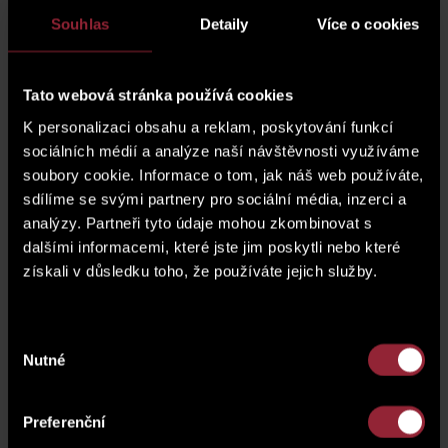
5 - Smíchov o
Souhlas
Detaily
Více o cookies
2
ploše 135 m
k pronájmu nebo prodeji za
účelem provozu prodejny, bistra či vinotéky.
Tato webová stránka používá cookies
Sklad a venkovní stání jsou samozřejmostí.
K personalizaci obsahu a reklam, poskytování funkcí
Komerční prostor v přízemí moderní novostavby
sociálních médií a analýze naší návštěvnosti využíváme
2
Rezidence Sacre Coeur
na Praze 5 - Smíchov o
soubory cookie. Informace o tom, jak náš web používáte,
2
ploše 155,5 m
k pronájmu nebo prodeji.
sdílíme se svými partnery pro sociální média, inzerci a
analýzy. Partneři tyto údaje mohou zkombinovat s
Prostor se nachází v 1.NP směrem k ulici Holečkova. Lze jej
využít jako bistro či vinotéku, vč. možnosti vaření tomu
dalšími informacemi, které jste jim poskytli nebo které
odpovídajících pokrmů. K nemovitosti náleží zděný gastro
získali v důsledku toho, že používáte jejich služby.
2
sklad s chlazením s výměrou 6,4 m
a přímo před ní lze
pronajmout několik venkovních parkovací stání (v případě
prodeje komerce je možný pouze dlouhodobý pronájem).
Výběr
Nutné
souhlasu
Prostor je nabízen ve stavu shell & core a bude dokončen
naší společností dle požadavků klienta – dokončení a
požadované úpravy nejsou zahrnuty v nabídkových
Preferenční
cenách.