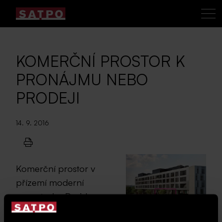
KOMERČNÍ PROSTOR K
PRONÁJMU NEBO
PRODEJI
14. 9. 2016
Komerční prostor v
přízemí moderní
novostavby Rezidence
2
Sacre Coeur
na Praze