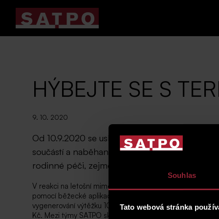
HÝBEJTE SE S TE
9. 10. 2020
Od 10.9.2020 se uskutečnila charitativní akce
součástí a naběhanými kilometry tak podpořili
rodinné péči, zejména pěstounské péči, ale t
Souhlas
V reakci na letošní mimořádnou situaci poznamenanou pa
pomocí běžecké aplikace. V rámci firemního teambuilding
vygenerování výtěžku 10.000.000 Kč, kterými účastníci 
Tato webová stránka použív
Kč. Mezi týmy SATPO skončilo na 271. místě z celkových 