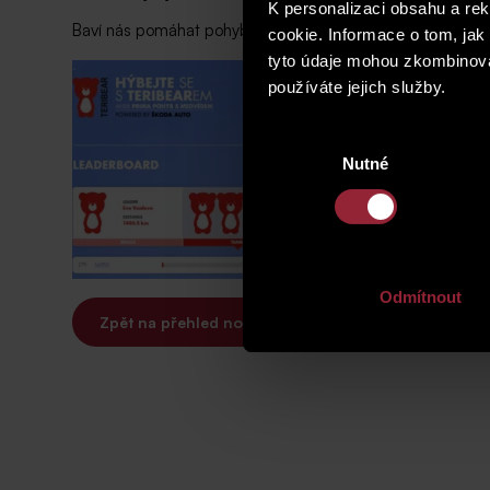
K personalizaci obsahu a re
Baví nás pomáhat pohybem a už teď se těšíme na další ro
cookie. Informace o tom, jak
tyto údaje mohou zkombinovat
používáte jejich služby.
Výběr
Nutné
souhlasu
Odmítnout
Zpět na přehled novinek