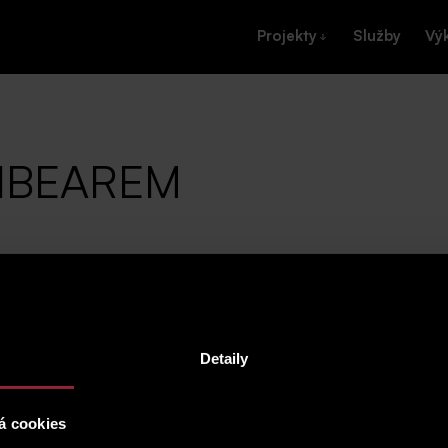
Projekty
Služby
Vý
RIBEAREM
 "hýbejte se s TERIBEAREM", které jsme byli za společn
 projekt TERIBEAR, jež pomáhá dětem vyrůstajícím v ná
aké těm, kterým hrozí odebrání z rodiny do dětského d
Detaily
ndemií COVID-19 se opustilo od jednoho konkrétního místa a pomáha
u na Jižní Moravě jsme také přispěli pěší turistikou. Akce byla uk
přispěli na Nadaci Terezy Maxové. Náš tým SATPO vyběhal celkem 3
á cookies
572 zúčastněných.