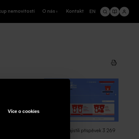
kup nemovitostí
O nás
Kontakt
EN
ost SATPO opět
hradní
omova.
Více o cookies
lo se virtuálně
ončena okamžikem
26,9 km, čímž jsme dohromady zajistili příspěvek 3 269