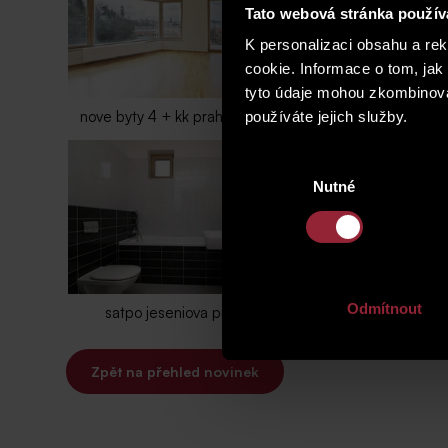
Tato webová stránka použív
K personalizaci obsahu a re
cookie. Informace o tom, jak
tyto údaje mohou zkombinovat
nove byty 4 + kk praha 3 žižkov
koupelna pra
používáte jejich služby.
Výběr
Nutné
souhlasu
Odmítnout
satpo jeseniova praha 3
praha 3 jese
Zpět na přehled novinek