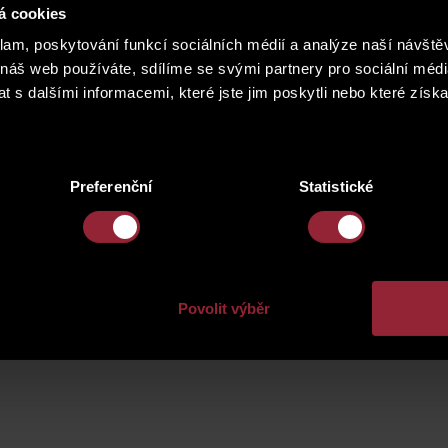
á cookies
klam, poskytování funkcí sociálních médií a analýze naší návšt
 náš web používáte, sdílíme se svými partnery pro sociální média
 s dalšími informacemi, které jste jim poskytli nebo které získa
ha 3
satpo jeseniova
satpo praha 
Preferenční
Statistické
Povolit výběr
niova