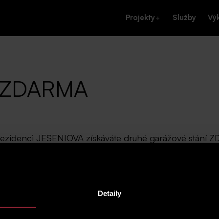
Projekty
Služby
Vý
 ZDARMA
v Rezidenci JESENIOVA získáváte druhé garážové stání
ESENIOVA na Praze 3
získáváte druhé garážové stání
ZDARMA
! V
 nabídky kontaktujte přímo naše prodejní poradce prostřednictvím te
do konce září 2014.
Detaily