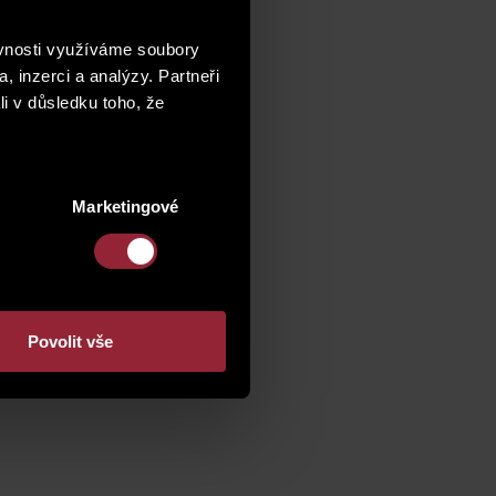
ěvnosti využíváme soubory
, inzerci a analýzy. Partneři
li v důsledku toho, že
3 jeseniova
Marketingové
Povolit vše