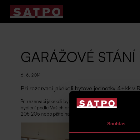
GARÁŽOVÉ STÁNÍ
6. 6. 2014
Při rezervaci jakékoli bytové jednotky 4+kk 
Při rezervaci jakékoli bytové jednotky 4+kk v
Rezidenci J
bydlení podle Vašich preferencí a pro využití naší akční
205 205 nebo pište na
prodej@satpo.cz
. Nabídka platí 
Souhlas