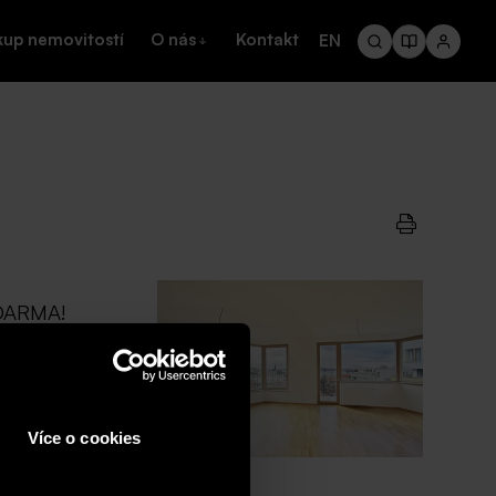
kup nemovitostí
O nás
Kontakt
EN
 ZDARMA!
yberte si nové
lefonu|+420 702
Více o cookies