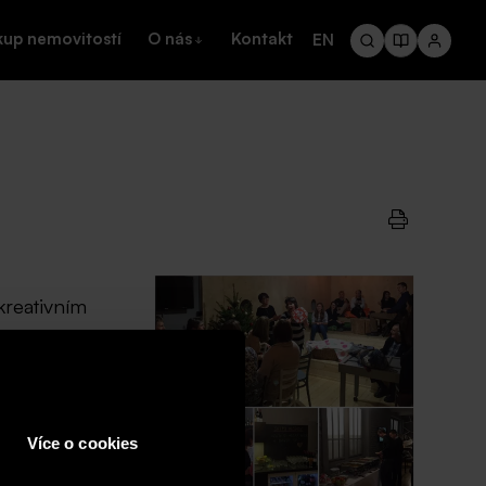
kup nemovitostí
O nás
Kontakt
EN
kreativním
ejdůležitějším
kými
Více o cookies
vily ženy