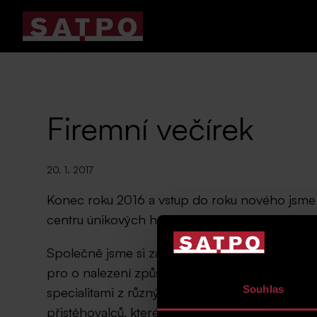
Firemní večírek
20. 1. 2017
Konec roku 2016 a vstup do roku nového jsme sp
centru únikových her Imaginatorium.
Společně jsme si zahráli několik typů únikových
pro o nalezení způsobu, jak splnit dané úkoly 
Souhlas
specialitami z různých zemí světa a naší účastí
přistěhovalců, které díky podpoře podobných 