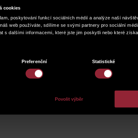
á cookies
vili na firemním večírku, který se konal v kreativním centru únikov
klam, poskytování funkcí sociálních médií a analýze naší návšt
 náš web používáte, sdílíme se svými partnery pro sociální média
olupráce s kolegy, důvtip a logika byly tím nejdůležitějším pro o nal
 s dalšími informacemi, které jste jim poskytli nebo které získa
věta. Naší účastí byla také podpořena dobrá věc, jelikož etno cateri
nosti.
Preferenční
Statistické
Povolit výběr