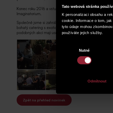
Tato webová stránka použív
Konec roku 2016 a vstup do roku nového jsme společně osla
Imaginatorium.
K personalizaci obsahu a re
cookie. Informace o tom, jak
Společně jsme si zahráli několik typů únikových her, kdy sp
tyto údaje mohou zkombinovat
bohatý catering s exotickými specialitami z různých zemí s
podobných akcí mají usnadněno začlenení do naší společ
používáte jejich služby.
Výběr
Nutné
souhlasu
Odmítnout
Zpět na přehled novinek