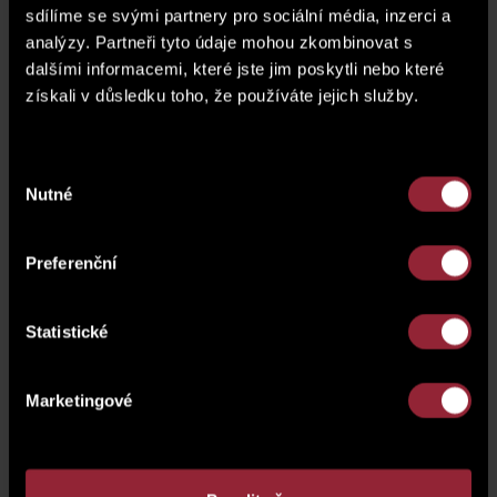
ním je spojena obchodní myšlenka, v jejímž
sdílíme se svými partnery pro sociální média, inzerci a
rámci nabízí zákazníkům luxusní italský nábytek
analýzy. Partneři tyto údaje mohou zkombinovat s
a vybavení, a vytváří interiéry na klíč.
dalšími informacemi, které jste jim poskytli nebo které
získali v důsledku toho, že používáte jejich služby.
Nábytek použitý ve vizualizacích je ze sortimentu
ITALIER
od italských mistrů. Podívejte se na krátké
video
z
návštěvy Lucie ze společnosti ITALIER, která nám přišla
Výběr
představit návrhy zpracování interiéru posledního volného
Nutné
souhlasu
bytu 3+1 v
Holečkova House
. Informace o našich
obchodních partnerech najdete na stránkách
klubu
L
IVING
. Slevu 10
%
pro naše klienty je možné uplatnit po
Preferenční
předložení karty klubu LIVING.
Statistické
Marketingové