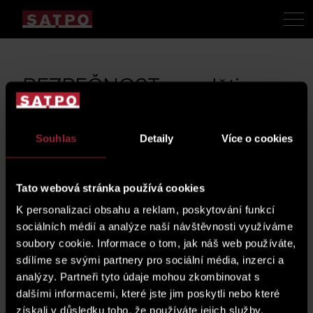
BEZPEČNOST pro děti
29. 1. 2015
Souhlas
Detaily
Více o cookies
Společnost SATPO podpořila
výchovný projekt české pobočky
Tato webová stránka používá cookies
Mezinárodní policení asociace
K personalizaci obsahu a reklam, poskytování funkcí
(IPA) při projektu „Bezpečně na
sociálních médií a analýze naší návštěvnosti využíváme
silnici“ určené především dětem všech kategorií. Tato osvětová akce
soubory cookie. Informace o tom, jak náš web používáte,
probíhá nejen v České republice, nýbrž i v dalších zemích. Je třeba
sdílíme se svými partnery pro sociální média, inzerci a
analýzy. Partneři tyto údaje mohou zkombinovat s
chránit děti, neboť jsou naší budoucností.
dalšími informacemi, které jste jim poskytli nebo které
Společnost SATPO podpořila
výchovný projekt
české pobočky
získali v důsledku toho, že používáte jejich služby.