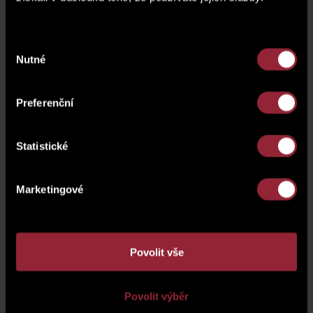
Mezinárodní policení asociace (IPA) při projektu „
Bezpečně na
silnici“
určené především
dětem všech kategorií
. A protože se
děti nejsnáze učí formou hry, spolupodíleli jsme se na tvorbě
Výběr
zábavných omalovánek, při jejichž vybarvování se děti nenásilnou
Nutné
souhlasu
formou učí, jak se
správně chovat na ulici při cestě do školy
nebo za kamarády, jaká pravidla je nutné dodržovat při jízdě na kole
apod. Omalovánky jsou koncipovány jako příběh jedné rodiny se
Preferenční
třemi dětmi různého věku. Tato osvětová akce probíhá nejen v České
republice, nýbrž i v dalších zemích. Je třeba chránit děti, neboť jsou
naší budoucností.
Statistické
Marketingové
Povolit vše
Zpět na přehled novinek
Povolit výběr