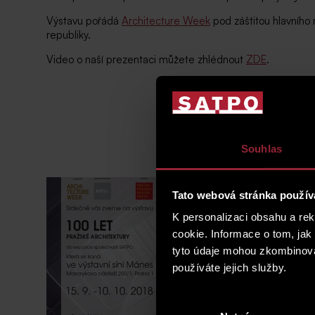
Výstavu pořádá
Architecture Week
pod záštitou hlavního
republiky.
Video o naší prezentaci můžete zhlédnout
ZDE
.
Souhlas
Tato webová stránka použív
K personalizaci obsahu a re
cookie. Informace o tom, jak
tyto údaje mohou zkombinovat
používáte jejich služby.
Výběr