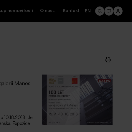
kup nemovitostí
O nás
Kontakt
EN
galerii Mánes
do 10.10.2018. Je
venska. Expozice