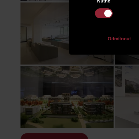
Nutné
souhlasu
Odmítnout