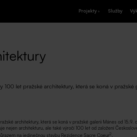
Projekty
Služby
Vý
itektury
 100 let pražské architektury, která se koná v pražské 
ražské architektury, která se koná v pražské galerii Mánes od 15.9. 
uje nejen architekturu, ale také výročí 100 let od založení Českoslo
2
s důrazem na jedinečnou stavbu Rezidence Sacre Coeur
.