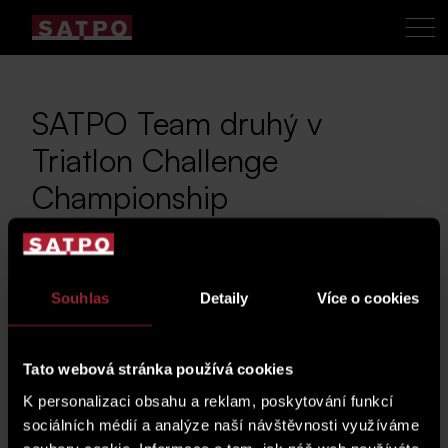
SATPO Team druhý v
Triatlon Challenge
Championship
22. 5. 2023
Souhlas
Detaily
Více o cookies
Dne 21. 5. 2023 se
konal světový Triathlon
Tato webová stránka používá cookies
Challenge
K personalizaci obsahu a reklam, poskytování funkcí
Championship ve
sociálních médií a analýze naší návštěvnosti využíváme