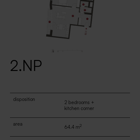
2.NP
disposition
2 bedrooms +
kitchen corner
area
2
64.4 m