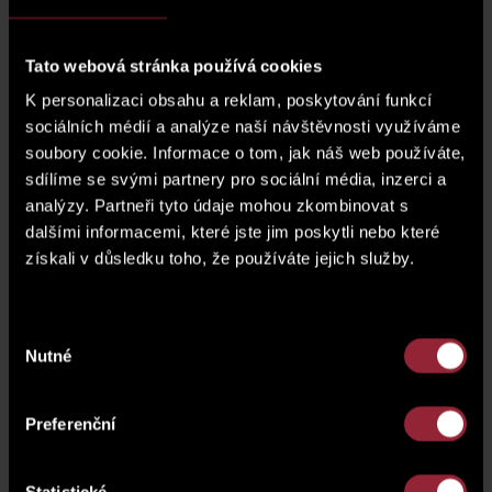
2
02 Living room + KK
28.7 m
Tato webová stránka používá cookies
2
03 Bedroom
17.2 m
K personalizaci obsahu a reklam, poskytování funkcí
sociálních médií a analýze naší návštěvnosti využíváme
2
04 Bathroom with WC
3.5 m
soubory cookie. Informace o tom, jak náš web používáte,
sdílíme se svými partnery pro sociální média, inzerci a
2
05 WC
1.8 m
analýzy. Partneři tyto údaje mohou zkombinovat s
dalšími informacemi, které jste jim poskytli nebo které
2
06 Hall WC
2.7 m
získali v důsledku toho, že používáte jejich služby.
2
Partitions, pillars and shafts
4.1 m
Výběr
Nutné
souhlasu
2
Preferenční
total area
69.2 m
2
01 Basement (cellar)
1.8 m
Statistické