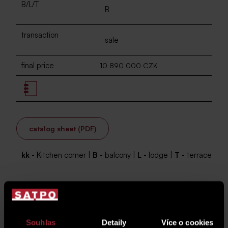
B/L/T
B
transaction
sale
final price
10 890 000 CZK
catalog sheet (PDF)
kk
- Kitchen corner |
B
- balcony |
L
- lodge |
T
- terrace
2
Unit area
64.4 m
2
01 Entrance hall (foyer)
6.4 m
Souhlas
Detaily
Více o cookies