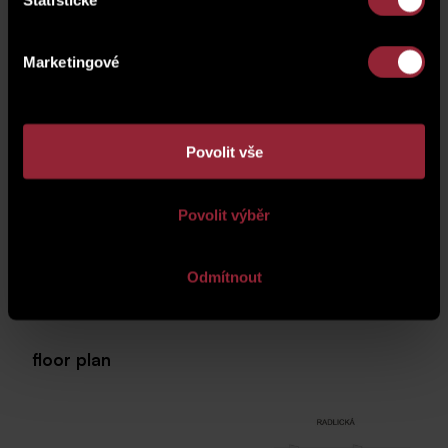
2
07 balcony
3 m
Marketingové
Garage parking
G02.83
Povolit vše
Basement (cellar)
SK01.16
Povolit výběr
cena garážového stání*
600 000 CZK
Odmítnout
*Cena jednotky nezahrnuje garážové stání.
floor plan