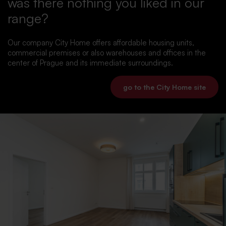
was there nothing you liked in our
range?
Our company City Home offers affordable housing units,
commercial premises or also warehouses and offices in the
center of Prague and its immediate surroundings.
go to the City Home site