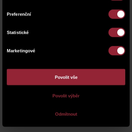
Preferenční
Statistické
Marketingové
Povolit vše
Povolit výběr
About company
|
Warranty services
|
Personal data protection
|
Odmítnout
Contact
CMS
WebRedakce
-
NETservis s.r.o.
© 2026