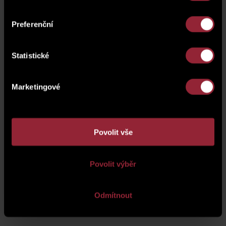
Preferenční
Statistické
Marketingové
Povolit vše
Povolit výběr
About company
|
Warranty services
|
Personal data protection
|
Odmítnout
Contact
CMS
WebRedakce
-
NETservis s.r.o.
© 2026