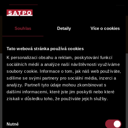
about project
Souhlas
Detaily
Více o cookies
location
Polská 7
offer
services and care
photogallery
Tato webová stránka používá cookies
K personalizaci obsahu a reklam, poskytování funkcí
sociálních médií a analýze naší návštěvnosti využíváme
Show available units
soubory cookie. Informace o tom, jak náš web používáte,
sdílíme se svými partnery pro sociální média, inzerci a
analýzy. Partneři tyto údaje mohou zkombinovat s
dalšími informacemi, které jste jim poskytli nebo které
získali v důsledku toho, že používáte jejich služby.
Výběr
Nutné
souhlasu