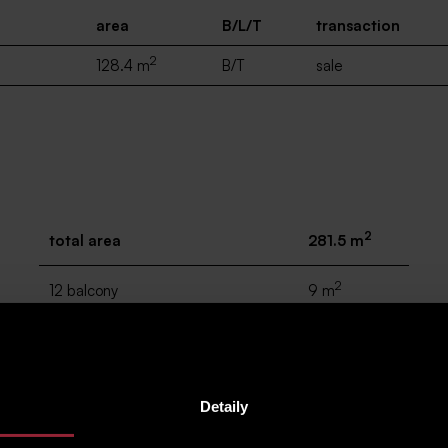
area
B/L/T
transaction
2
128.4 m
B/T
sale
2
total area
281.5 m
2
12 balcony
9 m
2
13 balcony
9.5 m
2
14 terrace
24.3 m
Detaily
2
15 terrace
19.8 m