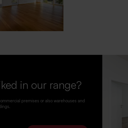
iked in our range?
 commercial premises or also warehouses and
dings.