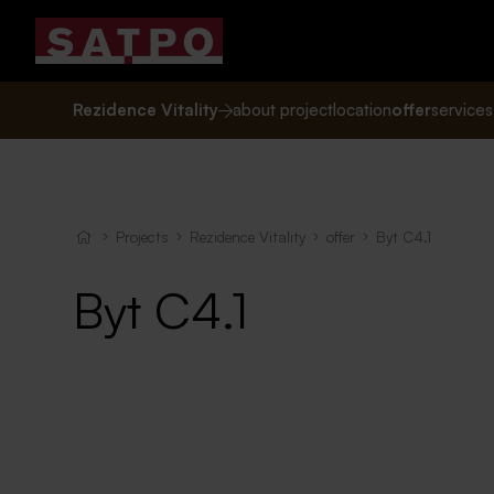
Rezidence Vitality
about project
location
offer
services
Projects
Rezidence Vitality
offer
Byt C4.1
Byt C4.1