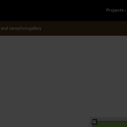
Projects
 and care
photogallery