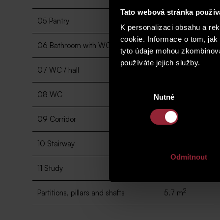
Tato webová stránka použív
2
05 Pantry
9 m
K personalizaci obsahu a re
cookie. Informace o tom, jak
2
06 Bathroom with WC
5.1 m
tyto údaje mohou zkombinovat
používáte jejich služby.
2
07 WC / hall
2.3 m
Výběr
2
08 WC
1.9 m
Nutné
souhlasu
2
09 Corridor
5.8 m
2
10 Stairway
2.4 m
Odmítnout
2
11 Study
14.1 m
2
Partitions, pillars and shafts
5.7 m