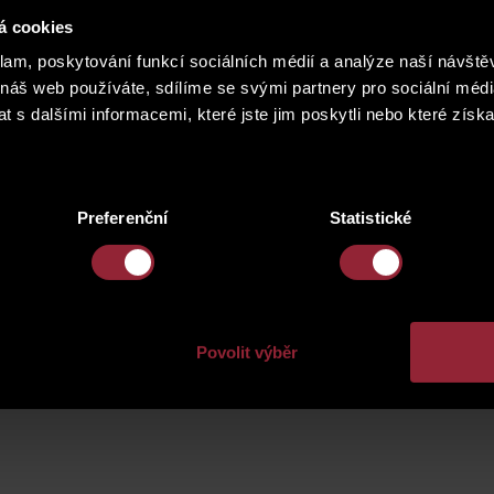
á cookies
2
16 Terrace with vegetation
26.2 m
klam, poskytování funkcí sociálních médií a analýze naší návšt
 náš web používáte, sdílíme se svými partnery pro sociální média
2
17 Terrace with vegetation
64.3 m
 s dalšími informacemi, které jste jim poskytli nebo které získa
Preferenční
Statistické
Povolit výběr