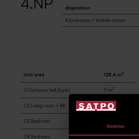
4.NP
disposition
4 bedrooms + kitchen corner
2
Unit area
128.4 m
2
01 Entrance hall (foyer)
7 m
2
02 Living room + KK
46.7 m
2
03 Bedroom
13.7 m
Souhlas
2
04 Bedroom
14.7 m