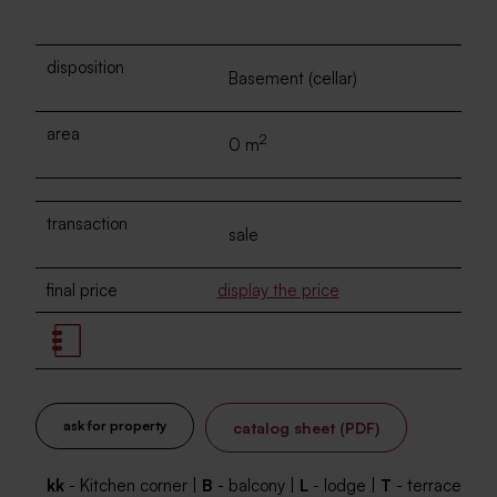
disposition
Basement (cellar)
area
2
0 m
transaction
sale
final price
display the price
ask for property
catalog sheet (PDF)
kk
- Kitchen corner |
B
- balcony |
L
- lodge |
T
- terrace