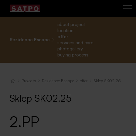
about project
location
offer
Rezidence Escape
services and care
photogallery
buying process
Projects
Rezidence Escape
offer
Sklep SK02.25
Sklep SK02.25
2.PP