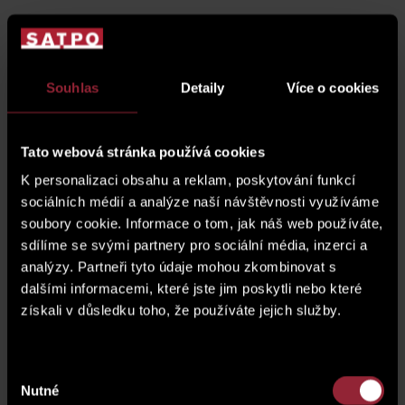
Souhlas
Detaily
Více o cookies
Cuntact Us
Tato webová stránka používá cookies
Do you need more information about the property or
would you like to arrange a viewing? Fill out the form and
K personalizaci obsahu a reklam, poskytování funkcí
we will get back to you shortly.
sociálních médií a analýze naší návštěvnosti využíváme
soubory cookie. Informace o tom, jak náš web používáte,
sdílíme se svými partnery pro sociální média, inzerci a
analýzy. Partneři tyto údaje mohou zkombinovat s
dalšími informacemi, které jste jim poskytli nebo které
získali v důsledku toho, že používáte jejich služby.
Výběr
Nutné
souhlasu