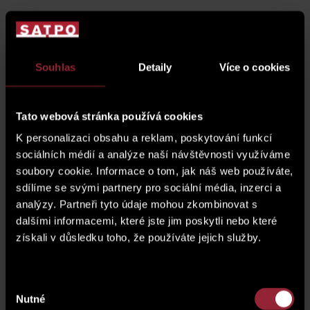
Souhlas
Detaily
Více o cookies
Cuntact Us
Tato webová stránka používá cookies
Do you need more information about the property or
would you like to arrange a viewing? Fill out the form and
K personalizaci obsahu a reklam, poskytování funkcí
we will get back to you shortly.
sociálních médií a analýze naší návštěvnosti využíváme
soubory cookie. Informace o tom, jak náš web používáte,
sdílíme se svými partnery pro sociální média, inzerci a
analýzy. Partneři tyto údaje mohou zkombinovat s
dalšími informacemi, které jste jim poskytli nebo které
získali v důsledku toho, že používáte jejich služby.
Výběr
Nutné
souhlasu