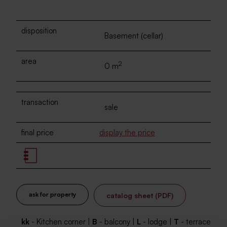
disposition
Basement (cellar)
area
2
0 m
transaction
sale
final price
display the price
ask for property
catalog sheet (PDF)
kk
- Kitchen corner |
B
- balcony |
L
- lodge |
T
- terrace