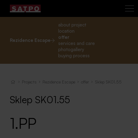
about project
location
offer
Rezidence Escape
services and care
photogallery
buying process
Projects
Rezidence Escape
offer
Sklep SK01.55
Sklep SK01.55
1.PP